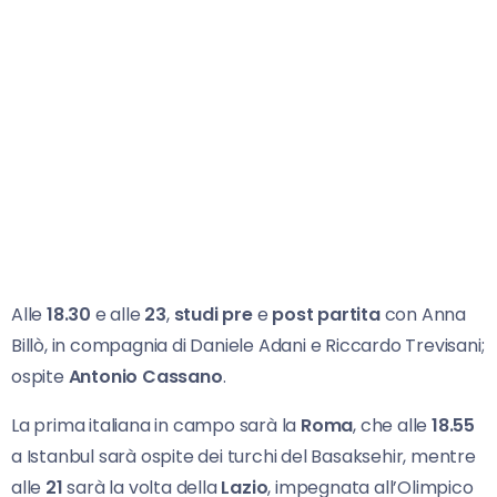
Alle
18.30
e alle
23
,
studi pre
e
post partita
con Anna
Billò, in compagnia di Daniele Adani e Riccardo Trevisani;
ospite
Antonio Cassano
.
La prima italiana in campo sarà la
Roma
, che alle
18.55
a Istanbul sarà ospite dei turchi del Basaksehir, mentre
alle
21
sarà la volta della
Lazio
, impegnata all’Olimpico