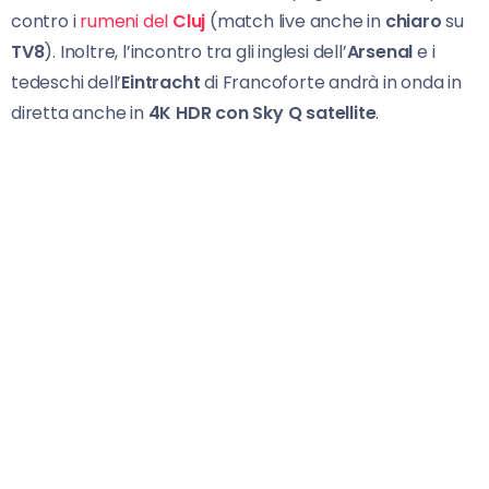
contro i
rumeni del
Cluj
(match live anche in
chiaro
su
TV8
). Inoltre, l’incontro tra gli inglesi dell’
Arsenal
e i
tedeschi dell’
Eintracht
di Francoforte andrà in onda in
diretta anche in
4K HDR con Sky Q satellite
.