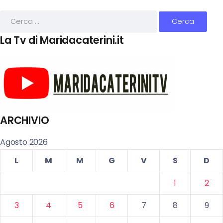
La Tv di Maridacaterini.it
ARCHIVIO
Agosto 2026
L
M
M
G
V
S
D
1
2
3
4
5
6
7
8
9