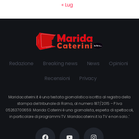
« Lug
Redazione
Breaking news
News
Opinioni
Recensioni
Privacy
Maridacaterini.it è una testata giornalistica iscritta al registro della
stampa del tribunale di Roma, al numero 187/2015 – P.Iva
05263700659. Marida Caterini è una giornalista, esperta di spettacoli,
in particolare di programmi TV. Maridacaterini.it la TV e non solo…’