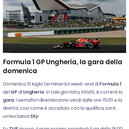
Formula 1 GP Ungheria, la gara della
domenica
Domenica 31 luglio terminerà il week-end di
Formula 1
del
GP
di
Ungheria
. In tale giornata, infatti, si correrà la
gara
. I semafori diventeranno verdi dalle ore 15:00 e la
diretta, così come è accaduto con la qualifica, sarà
un’esclusiva
Sky
.
Su
TV8
, invece, il gran premio prenderà il via dalle 18:00.