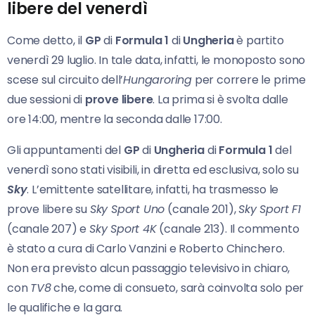
libere del venerdì
Come detto, il
GP
di
Formula 1
di
Ungheria
è partito
venerdì 29 luglio. In tale data, infatti, le monoposto sono
scese sul circuito dell’
Hungaroring
per correre le prime
due sessioni di
prove libere
. La prima si è svolta dalle
ore 14:00, mentre la seconda dalle 17:00.
Gli appuntamenti del
GP
di
Ungheria
di
Formula 1
del
venerdì sono stati visibili, in diretta ed esclusiva, solo su
Sky
. L’emittente satellitare, infatti, ha trasmesso le
prove libere su
Sky Sport Uno
(canale 201),
Sky Sport F1
(canale 207) e
Sky Sport 4K
(canale 213). Il commento
è stato a cura di Carlo Vanzini e Roberto Chinchero.
Non era previsto alcun passaggio televisivo in chiaro,
con
TV8
che, come di consueto, sarà coinvolta solo per
le qualifiche e la gara.