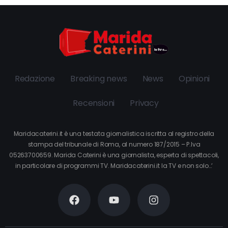
Redazione
Breaking news
News
Opinioni
Recensioni
Privacy
Maridacaterini.it è una testata giornalistica iscritta al registro della
stampa del tribunale di Roma, al numero 187/2015 – P.Iva
05263700659. Marida Caterini è una giornalista, esperta di spettacoli,
in particolare di programmi TV. Maridacaterini.it la TV e non solo…’