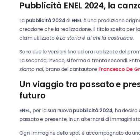
Pubblicità ENEL 2024, la canz
La
pubblicità 2024
di
ENEL
è una produzione origin
creazione che la realizzazione. Il titolo scelto p
claim utilizzato è
La storia è di chi la costruisce
.
Sono due le versioni fino ad ora realizzate del prom
La seconda, invece, si ferma a trenta secondi. E
siamo noi
, brano del cantautore
Francesco De Gr
Un viaggio tra passato e pres
futuro
ENEL,
per la sua nuova
pubblicità 2024,
ha deciso d
passato e presente, in un alternarsi di immagini stor
Ogni immagine dello spot è accompagnato da una bre