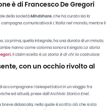
one è di Francesco De Gregori
ale della società
Mindshare
, che ha curato sia la
er la campagna comunicativa è
L’Italia nel mondo
, mentre il
o. La prima, quella integrale, ha una durata di un minuto.
ntrambe hanno come colonna sonora il singolo
La storia
egori
.
Il claim scelto è
La storia è di chi la costruisce
.
ente, con un occhio rivolto al
i accompagnare i telespettatori in un viaggio fra
iche ed attuali, prese dall’
Archivio Storico Enel
.
ve didascalia, nella quale è scritto ciò che si sta