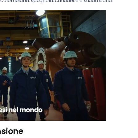
e, colombiana, spagnola, canadese e sudafricana.
nsione