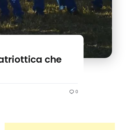
atriottica che
0