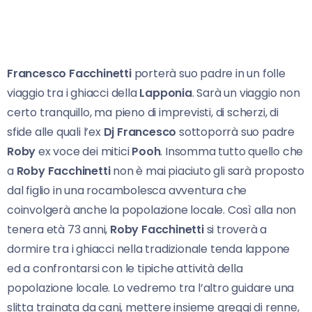
Francesco Facchinetti
porterà suo padre in un folle
viaggio tra i ghiacci della
Lapponia
. Sarà un viaggio non
certo tranquillo, ma pieno di imprevisti, di scherzi, di
sfide alle quali l’ex
Dj Francesco
sottoporrà suo padre
Roby
ex voce dei mitici
Pooh
. Insomma tutto quello che
a
Roby Facchinetti
non è mai piaciuto gli sarà proposto
dal figlio in una rocambolesca avventura che
coinvolgerà anche la popolazione locale. Così alla non
tenera età 73 anni,
Roby Facchinetti
si troverà a
dormire tra i ghiacci nella tradizionale tenda lappone
ed a confrontarsi con le tipiche attività della
popolazione locale. Lo vedremo tra l’altro guidare una
slitta trainata da cani, mettere insieme greggi di renne,