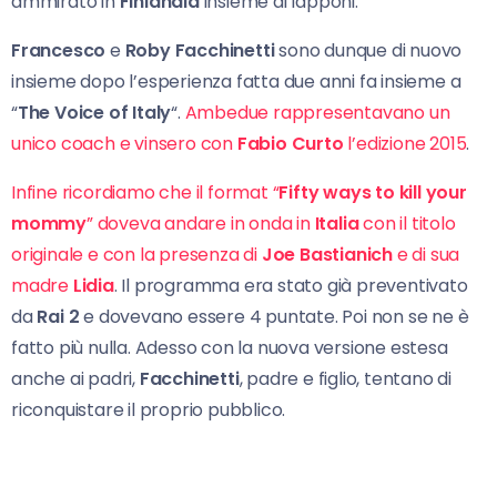
ammirato in
Finlandia
insieme ai lapponi.
Francesco
e
Roby Facchinetti
sono dunque di nuovo
insieme dopo l’esperienza fatta due anni fa insieme a
“
The Voice of Italy
“.
Ambedue rappresentavano un
unico coach e vinsero con
Fabio Curto
l’edizione 2015
.
Infine ricordiamo che il format “
Fifty ways to kill your
mommy
” doveva andare in onda in
Italia
con il titolo
originale e con la presenza di
Joe Bastianich
e di sua
madre
Lidia
. Il programma era stato già preventivato
da
Rai 2
e dovevano essere 4 puntate. Poi non se ne è
fatto più nulla. Adesso con la nuova versione estesa
anche ai padri,
Facchinetti
, padre e figlio, tentano di
riconquistare il proprio pubblico.