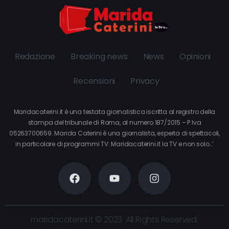
Redazione
Breaking news
News
Opinioni
Recensioni
Privacy
Maridacaterini.it è una testata giornalistica iscritta al registro della
stampa del tribunale di Roma, al numero 187/2015 – P.Iva
05263700659. Marida Caterini è una giornalista, esperta di spettacoli,
in particolare di programmi TV. Maridacaterini.it la TV e non solo…’
maridacaterini.it © 2023. All Rights Reserved.