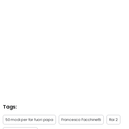
Tags:
50 modi per far fuori papa
Francesco Facchinetti
Rai 2