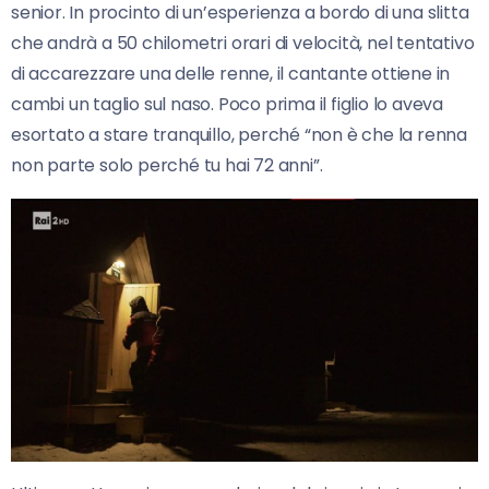
senior. In procinto di un’esperienza a bordo di una slitta
che andrà a 50 chilometri orari di velocità, nel tentativo
di accarezzare una delle renne, il cantante ottiene in
cambi un taglio sul naso. Poco prima il figlio lo aveva
esortato a stare tranquillo, perché “non è che la renna
non parte solo perché tu hai 72 anni”.