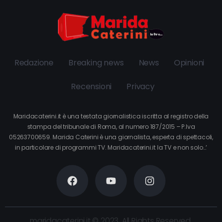
Redazione
Breaking news
News
Opinioni
Recensioni
Privacy
Maridacaterini.it è una testata giornalistica iscritta al registro della
stampa del tribunale di Roma, al numero 187/2015 – P.Iva
05263700659. Marida Caterini è una giornalista, esperta di spettacoli,
in particolare di programmi TV. Maridacaterini.it la TV e non solo…’
maridacaterini.it © 2023. All Rights Reserved.