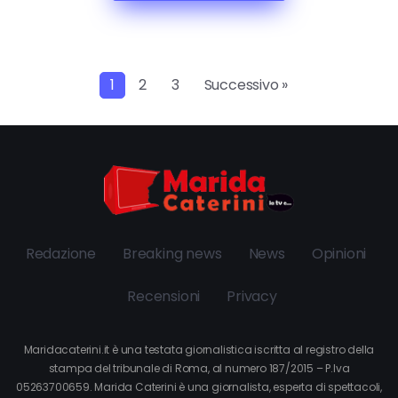
1
2
3
Successivo »
Redazione
Breaking news
News
Opinioni
Recensioni
Privacy
Maridacaterini.it è una testata giornalistica iscritta al registro della
stampa del tribunale di Roma, al numero 187/2015 – P.Iva
05263700659. Marida Caterini è una giornalista, esperta di spettacoli,