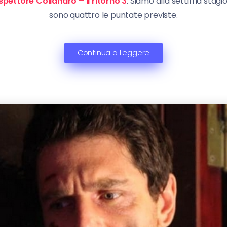
ispettore Coliandro – il ritorno 3
. Siamo alla settima stagi
sono quattro le puntate previste.
Continua a Leggere