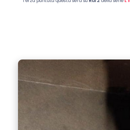
Terza puntata questa sera su
Rai 2
della serie
L’