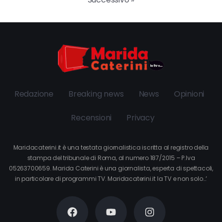
Redazione
Breaking news
News
Opinioni
Recensioni
Privacy
Maridacaterini.it è una testata giornalistica iscritta al registro della
stampa del tribunale di Roma, al numero 187/2015 – P.Iva
05263700659. Marida Caterini è una giornalista, esperta di spettacoli,
in particolare di programmi TV. Maridacaterini.it la TV e non solo…’