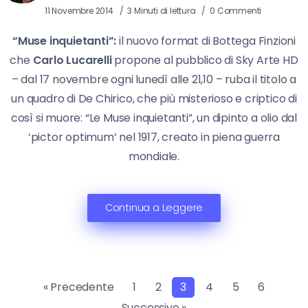
11 Novembre 2014
3 Minuti di lettura
0 Commenti
“Muse inquietanti”:
il nuovo format di Bottega Finzioni
che
Carlo Lucarelli
propone al pubblico di Sky Arte HD
– dal 17 novembre ogni lunedì alle 21,10 – ruba il titolo a
un quadro di De Chirico, che più misterioso e criptico di
così si muore: “Le Muse inquietanti”, un dipinto a olio dal
‘pictor optimum’ nel 1917, creato in piena guerra
mondiale.
Continua a Leggere
« Precedente
1
2
3
4
5
6
Successivo »