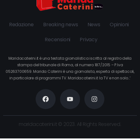
Redazione
Breaking news
News
Opinioni
Recensioni
Privacy
Maridacaterini.it è una testata giornalistica iscritta al registro della
stampa del tribunale di Roma, al numero 187/2015 – P.Iva
05263700659. Marida Caterini è una giornalista, esperta di spettacoli,
in particolare di programmi TV. Maridacaterini.it la TV e non solo…’
maridacaterini.it © 2023. All Rights Reserved.