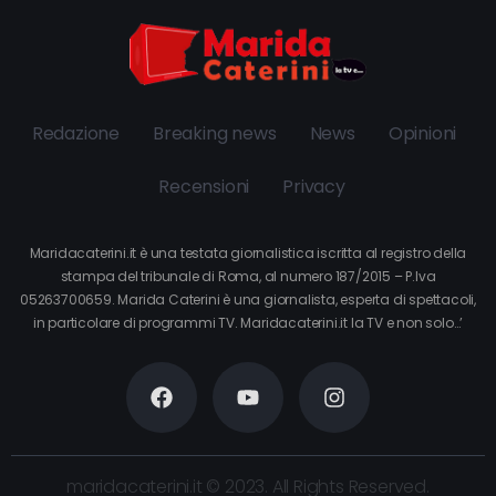
Redazione
Breaking news
News
Opinioni
Recensioni
Privacy
Maridacaterini.it è una testata giornalistica iscritta al registro della
stampa del tribunale di Roma, al numero 187/2015 – P.Iva
05263700659. Marida Caterini è una giornalista, esperta di spettacoli,
in particolare di programmi TV. Maridacaterini.it la TV e non solo…’
maridacaterini.it © 2023. All Rights Reserved.