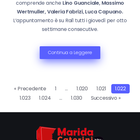
comprende anche
Lino Guanciale, Massimo
Wertmuller, Valeria Fabrizi, Luca Capuano.
L’appuntamento è su Rai1 tutti i giovedì per otto
settimane consecutive.
Continua a Leggere
« Precedente
1
…
1.020
1.021
1.022
1.023
1.024
…
1.030
Successivo »