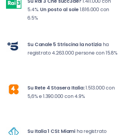
Su Rai 3
Che succ3de?
1.411.000 con
5.4%.
Un posto al sole
1.816.000 con
6.5%
Su Canale 5
Striscina la notizia
ha
registrato 4.263.000 persone con 15.8%
Su Rete 4
Stasera Italia:
1.513.000 con
5,6% e 1.390.000 con 4.9%
Su Italia 1
CSI: Miami
ha registrato