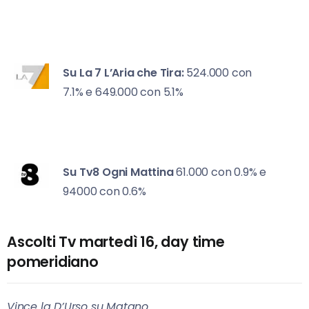
Su La 7
L’Aria che Tira:
524.000 con
7.1% e 649.000 con 5.1%
Su Tv8
Ogni Mattina
61.000 con 0.9% e
94000 con 0.6%
Ascolti Tv martedì 16, day time
pomeridiano
Vince la D’Urso su Matano