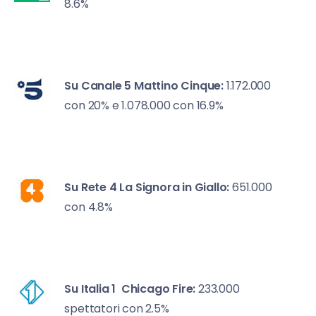
8.6%
Su Canale 5
Mattino Cinque:
1.172.000
con 20% e 1.078.000 con 16.9%
Su Rete 4
La Signora in Giallo:
651.000
con 4.8%
Su Italia 1
Chicago Fire:
233.000
spettatori con 2.5%