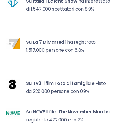
Su Italia 1
Le Iene Show
ha interessato
di 1.547.000 spettatori con 8.9%
Su La 7
DiMartedì
ha registrato
1.517.000 persone con 6.8%
Su Tv8
Il film
Foto di famiglia
è visto
da 228.000 persone con 0.9%
Su NOVE
Il film
The November Man
ha
registrato 472.000 con 2%