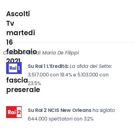
Ascolti
Tv
martedì
16
febbraio
Cresce Amici di Maria De Filippi
2021,
Su Rai 1
L’Eredità:
La sfida dei Sette:
la
3.517.000 con 19.4% e 5.103.000 con
fascia
23.5%
preserale
Su Rai 2
NCIS New Orleans
ha siglato
644.000 spettatori con 3.2%