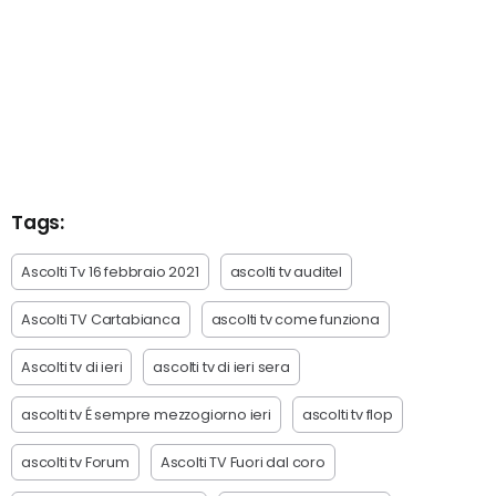
Tags:
Ascolti Tv 16 febbraio 2021
ascolti tv auditel
Ascolti TV Cartabianca
ascolti tv come funziona
Ascolti tv di ieri
ascolti tv di ieri sera
ascolti tv É sempre mezzogiorno ieri
ascolti tv flop
ascolti tv Forum
Ascolti TV Fuori dal coro