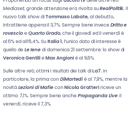
Proponendo un focus sugli
ascolti
tv
delle altre reti
Mediaset,
grande attenzione era rivolta su
RealPolitik.
Il
nuovo talk show di
Tommaso Labate,
al debutto,
intrattiene appena il 3,7%. Sempre bene invece
Dritto e
rovescio
e
Quarto Grado
, che il giovedì ed il venerdì è
al 6% ed all’8,4%. Su
Italia 1
, l’unico dato di interesse è
quello de
Le Iene
di domenica 21 settembre: lo show di
Veronica Gentili
e
Max Angioni
è al 9,6%.
Sulle altre reti, ottimi i risultati dei talk di
La7.
In
particolare, la prima con
DìMartedì
è al 7,9%, mentre la
novità
Lezioni di Mafie
con
Nicola Gratteri
riceve un
ottimo 7,1%. Sempre bene anche
Propaganda Live
: il
venerdì, riceve il 7,3%.