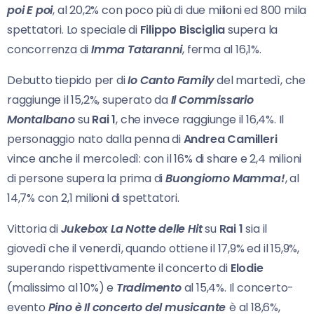
poi E poi
, al 20,2% con poco più di due milioni ed 800 mila
spettatori. Lo speciale di
Filippo Bisciglia
supera la
concorrenza di
Imma Tataranni
, ferma al 16,1%.
Debutto tiepido per di
Io Canto Family
del martedì, che
raggiunge il 15,2%, superato da
Il Commissario
Montalbano
su
Rai 1
, che invece raggiunge il 16,4%. Il
personaggio nato dalla penna di
Andrea Camilleri
vince anche il mercoledì: con il 16% di share e 2,4 milioni
di persone supera la prima di
Buongiorno Mamma!
, al
14,7% con 2,1 milioni di spettatori.
Vittoria di
Jukebox La Notte delle Hit
su
Rai 1
sia il
giovedì che il venerdì, quando ottiene il 17,9% ed il 15,9%,
superando rispettivamente il concerto di
Elodie
(malissimo al 10%) e
Tradimento
al 15,4%. Il concerto-
evento
Pino è Il concerto del musicante
è al 18,6%,