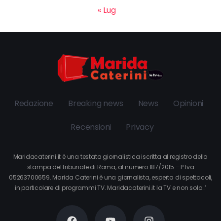
« Lug
Redazione
Breaking news
News
Opinioni
Recensioni
Privacy
Maridacaterini.it è una testata giornalistica iscritta al registro della
stampa del tribunale di Roma, al numero 187/2015 – P.Iva
05263700659. Marida Caterini è una giornalista, esperta di spettacoli,
in particolare di programmi TV. Maridacaterini.it la TV e non solo…’