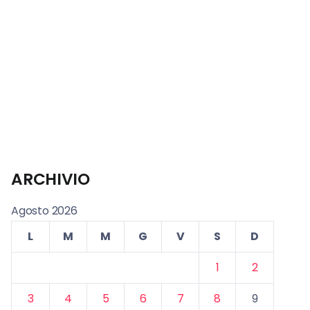
ARCHIVIO
Agosto 2026
L
M
M
G
V
S
D
1
2
3
4
5
6
7
8
9