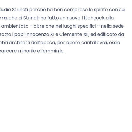
laudio Strinati perché ha ben compreso lo spirito con cui
rra
, che di Strinati ha fatto un nuovo Hitchcock alla
 ambientato – oltre che nei luoghi specifici – nella sede
otto i papi Innocenzo XI e Clemente XII, ed edificato da
ri architetti dell’epoca, per opere caritatevoli, ossia
 carcere minorile e femminile.