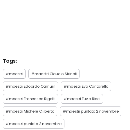
Tags:
#maestri
#maestri Claudio Strinati
#maestri Edoardo Camurri
#maestri Eva Cantarella
#maestri Francesca Rigotti
#maestri Fuvio Ricci
#maestri Michele Ciliberto
#maestri puntata 2 novembre
#maestri puntata 3 novembre