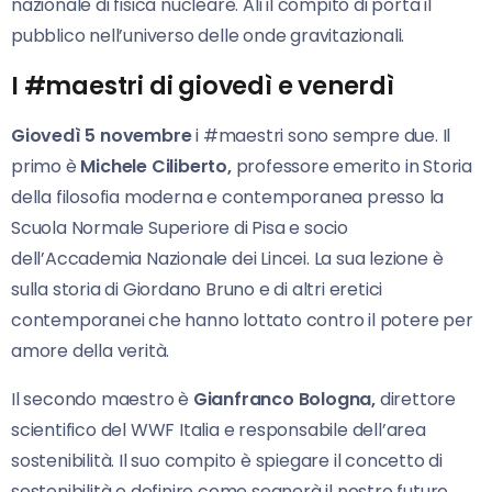
nazionale di fisica nucleare. Ali il compito di porta il
pubblico nell’universo delle onde gravitazionali.
I #maestri di giovedì e venerdì
Giovedì 5 novembre
i #maestri sono sempre due. Il
primo è
Michele Ciliberto,
professore emerito in Storia
della filosofia moderna e contemporanea presso la
Scuola Normale Superiore di Pisa e socio
dell’Accademia Nazionale dei Lincei. La sua lezione è
sulla storia di Giordano Bruno e di altri eretici
contemporanei che hanno lottato contro il potere per
amore della verità.
Il secondo maestro è
Gianfranco Bologna,
direttore
scientifico del WWF Italia e responsabile dell’area
sostenibilità. Il suo compito è spiegare il concetto di
sostenibilità e definire come segnerà il nostro futuro.