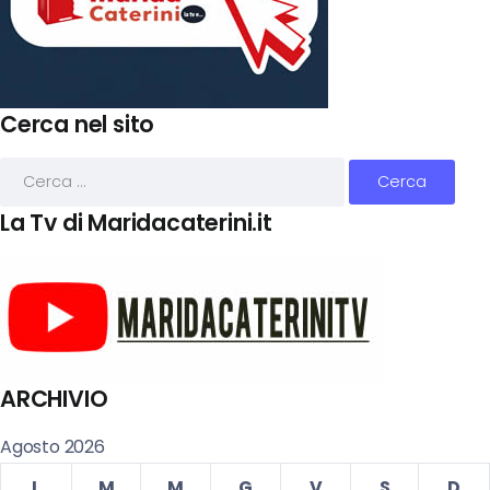
Cerca nel sito
La Tv di Maridacaterini.it
ARCHIVIO
Agosto 2026
L
M
M
G
V
S
D