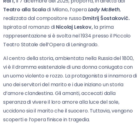
Rai 1,
il 7 dicembre del 2025, proporrà, in diretta dal
Teatro alla Scala
di Milano, l’opera
Lady McBeth
,
realizzata dal compositore russo
Dmitrij Šostakovič.
Ispirata al romanzo di
Nicolaj Leskov,
la prima
rappresentazione si è svolta nel 1934 presso il Piccolo
Teatro Statale dell’Opera di Leningrado.
Al centro della storia, ambientata nella Russia del 1800,
vi è il dramma esistenziale di una donna coniugata con
un uomo violento e rozzo. La protagonista si innamora di
uno dei servitori del marito e i due iniziano un storia
d’amore clandestina. Gli amanti, accecati dalla
speranza di vivere il loro amore alla luce del sole,
uccidono sia il marito che il suocero. Tuttavia, vengono
scoperti e l’opera finisce in tragedia.