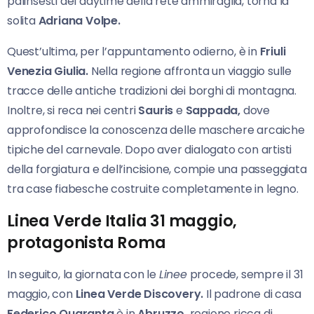
palinsesti del daytime della rete ammiraglia, torna la
solita
Adriana Volpe.
Quest’ultima, per l’appuntamento odierno, è in
Friuli
Venezia Giulia.
Nella regione affronta un viaggio sulle
tracce delle antiche tradizioni dei borghi di montagna.
Inoltre, si reca nei centri
Sauris
e
Sappada,
dove
approfondisce la conoscenza delle maschere arcaiche
tipiche del carnevale. Dopo aver dialogato con artisti
della forgiatura e dell’incisione, compie una passeggiata
tra case fiabesche costruite completamente in legno.
Linea Verde Italia 31 maggio,
protagonista Roma
In seguito, la giornata con le
Linee
procede, sempre il 31
maggio, con
Linea Verde Discovery.
Il padrone di casa
Federico Quaranta
è in
Abruzzo,
regione ricca di