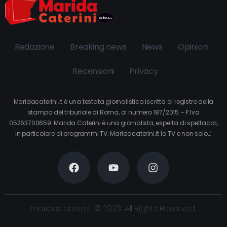
Redazione
Breaking news
News
Opinioni
Recensioni
Privacy
Maridacaterini.it è una testata giornalistica iscritta al registro della
stampa del tribunale di Roma, al numero 187/2015 – P.Iva
05263700659. Marida Caterini è una giornalista, esperta di spettacoli,
in particolare di programmi TV. Maridacaterini.it la TV e non solo…’
maridacaterini.it © 2023. All Rights Reserved.