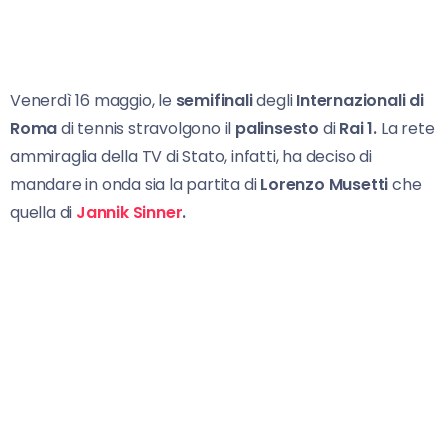
Venerdì 16 maggio, le
semifinali
degli
Internazionali di
Roma
di tennis stravolgono il
palinsesto
di
Rai 1.
La rete
ammiraglia della TV di Stato, infatti, ha deciso di
mandare in onda sia la partita di
Lorenzo Musetti
che
quella di
Jannik Sinner
.