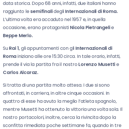
data storica. Dopo 68 anni, infatti, due italiani hanno
raggiunto le
semifinali
degli
Internazionali di Roma.
L’ultima volta era accaduto nel 1957 e, in quella
occasione, erano protagonisti
Nicola Pietrangeli
e
Beppe Merlo.
Su
Rai 1,
gli appuntamenti con gli
Internazionali
di
Roma
iniziano alle ore 15:30 circa. In tale orario, infatti,
prende il via la partita fra il nostro
Lorenzo Musetti
e
Carlos Alcaraz.
Si tratta di una partita molto attesa. I due si sono
affrontati, in carriera, in altre cinque occasioni. In
quattro di esse ha avuto la meglio l’atleta spagnolo,
mentre Musetti ha ottenuto la vittoria una volta sola. Il
nostro portacolori, inoltre, cerca la rivincita dopo la
sconfitta rimediata poche settimane fa, quando in tre