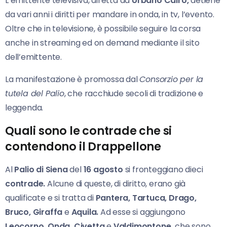
L’emittente televisiva, diretta da
Urbano Cairo,
detiene
da vari anni i diritti per mandare in onda, in tv, l’evento.
Oltre che in televisione, è possibile seguire la corsa
anche in streaming ed on demand mediante il sito
dell’emittente.
La manifestazione è promossa dal
Consorzio per la
tutela del Palio
, che racchiude secoli di tradizione e
leggenda.
Quali sono le contrade che si
contendono il Drappellone
Al
Palio di Siena
del
16 agosto
si fronteggiano dieci
contrade.
Alcune di queste, di diritto, erano già
qualificate e si tratta di
Pantera, Tartuca, Drago,
Bruco, Giraffa
e
Aquila.
Ad esse si aggiungono
Leocorno, Onda, Civetta
e
Valdimontone,
che sono