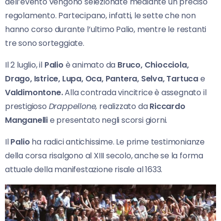
dell’evento vengono selezionate mediante un preciso
regolamento. Partecipano, infatti, le sette che non
hanno corso durante l’ultimo Palio, mentre le restanti
tre sono sorteggiate.
Il 2 luglio, il
Palio
è animato da
Bruco, Chiocciola,
Drago, Istrice, Lupa, Oca, Pantera, Selva, Tartuca
e
Valdimontone.
Alla contrada vincitrice è assegnato il
prestigioso
Drappellone,
realizzato da
Riccardo
Manganelli
e presentato negli scorsi giorni.
Il
Palio
ha radici antichissime. Le prime testimonianze
della corsa risalgono al XIII secolo, anche se la forma
attuale della manifestazione risale al 1633.