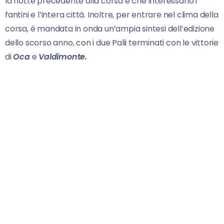
la notte precedente alla corsa e che interessano i
fantini e l’intera città. Inoltre, per entrare nel clima della
corsa, è mandata in onda un’ampia sintesi dell’edizione
dello scorso anno, con i due Palii terminati con le vittorie
di
Oca
e
Valdimonte.