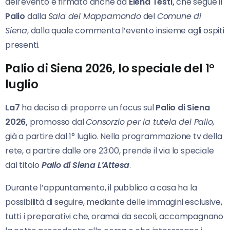
dell’evento è firmato anche da
Elena Testi,
che segue il
Palio
dalla
Sala del Mappamondo
del
Comune di
Siena
, dalla quale commenta l’evento insieme agli ospiti
presenti.
Palio di Siena 2026, lo speciale del 1°
luglio
La7
ha deciso di proporre un focus sul
Palio
di Siena
2026,
promosso dal
Consorzio per la tutela del Palio,
già a partire dal 1° luglio. Nella programmazione tv della
rete, a partire dalle ore 23:00, prende il via lo speciale
dal titolo
Palio di Siena L’Attesa
.
Durante l’appuntamento, il pubblico a casa ha la
possibilità di seguire, mediante delle immagini esclusive,
tutti i preparativi che, oramai da secoli, accompagnano