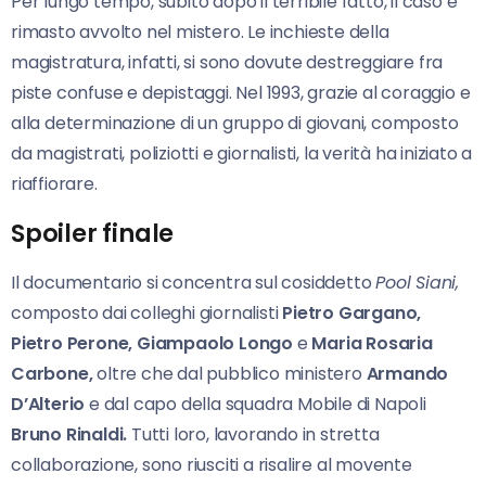
Per lungo tempo, subito dopo il terribile fatto, il caso è
rimasto avvolto nel mistero. Le inchieste della
magistratura, infatti, si sono dovute destreggiare fra
piste confuse e depistaggi. Nel 1993, grazie al coraggio e
alla determinazione di un gruppo di giovani, composto
da magistrati, poliziotti e giornalisti, la verità ha iniziato a
riaffiorare.
Spoiler finale
Il documentario si concentra sul cosiddetto
Pool Siani,
composto dai colleghi giornalisti
Pietro Gargano,
Pietro Perone, Giampaolo Longo
e
Maria Rosaria
Carbone,
oltre che dal pubblico ministero
Armando
D’Alterio
e dal capo della squadra Mobile di Napoli
Bruno Rinaldi.
Tutti loro, lavorando in stretta
collaborazione, sono riusciti a risalire al movente