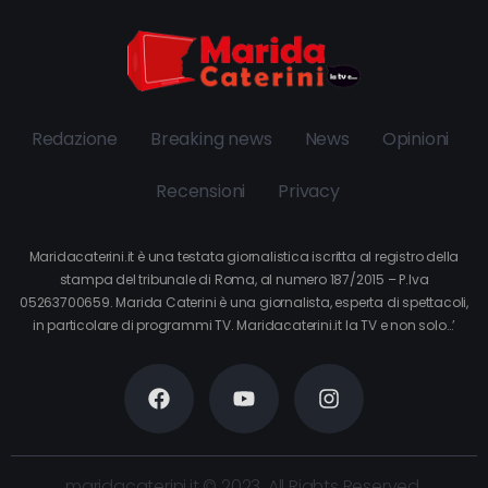
Redazione
Breaking news
News
Opinioni
Recensioni
Privacy
Maridacaterini.it è una testata giornalistica iscritta al registro della
stampa del tribunale di Roma, al numero 187/2015 – P.Iva
05263700659. Marida Caterini è una giornalista, esperta di spettacoli,
in particolare di programmi TV. Maridacaterini.it la TV e non solo…’
maridacaterini.it © 2023. All Rights Reserved.