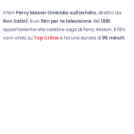
Il film
Perry Mason Omicidio sull’asfalto
, diretto da
Ron Satlof
, è un
film per la televisione
del
1991
,
appartenente alla celebre saga di
Perry Mason
. Il film
va in onda su
Top Crime
e ha una durata di
95 minuti
.