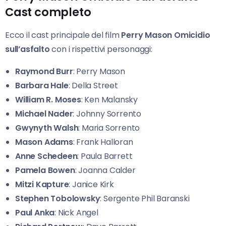
Cast completo
Ecco il cast principale del film
Perry Mason Omicidio
sull’asfalto
con i rispettivi personaggi:
Raymond Burr
: Perry Mason
Barbara Hale
: Della Street
William R. Moses
: Ken Malansky
Michael Nader
: Johnny Sorrento
Gwynyth Walsh
: Maria Sorrento
Mason Adams
: Frank Halloran
Anne Schedeen
: Paula Barrett
Pamela Bowen
: Joanna Calder
Mitzi Kapture
: Janice Kirk
Stephen Tobolowsky
: Sergente Phil Baranski
Paul Anka
: Nick Angel