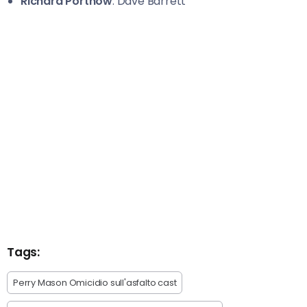
Richard Portnow
: Dave Barrett
Tags:
Perry Mason Omicidio sull'asfalto cast