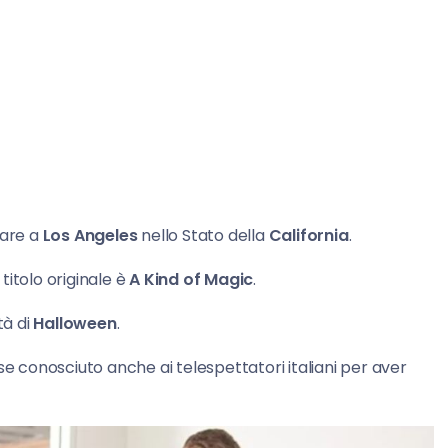
olare a
Los Angeles
nello Stato della
California
.
Il titolo originale è
A Kind of Magic
.
tà di
Halloween
.
se conosciuto anche ai telespettatori italiani per aver