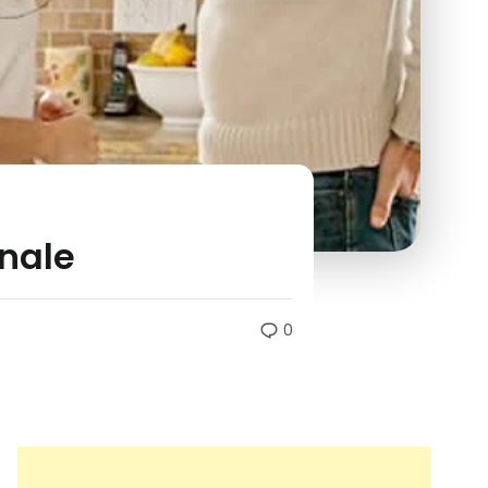
inale
0