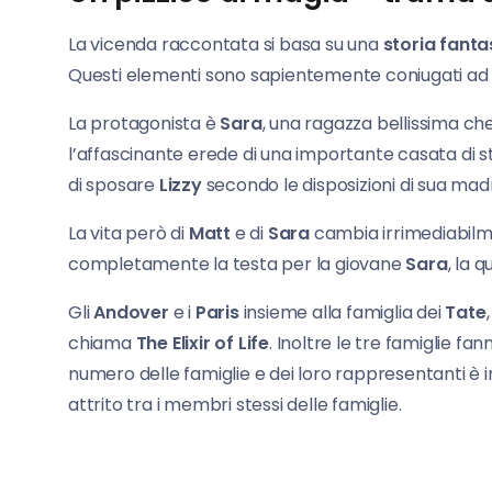
La vicenda raccontata si basa su una
storia fanta
Questi elementi sono sapientemente coniugati ad
La protagonista è
Sara
, una ragazza bellissima ch
l’affascinante erede di una importante casata di st
di sposare
Lizzy
secondo le disposizioni di sua madre
La vita però di
Matt
e di
Sara
cambia irrimediabilm
completamente la testa per la giovane
Sara
, la 
Gli
Andover
e i
Paris
insieme alla famiglia dei
Tate
chiama
The Elixir of Life
. Inoltre le tre famiglie fa
numero delle famiglie e dei loro rappresentanti è in
attrito tra i membri stessi delle famiglie.