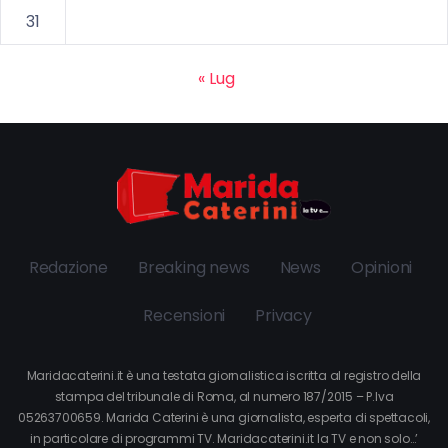
31
« Lug
Redazione
Breaking news
News
Opinioni
Recensioni
Privacy
Maridacaterini.it è una testata giornalistica iscritta al registro della
stampa del tribunale di Roma, al numero 187/2015 – P.Iva
05263700659. Marida Caterini è una giornalista, esperta di spettacoli,
in particolare di programmi TV. Maridacaterini.it la TV e non solo…’