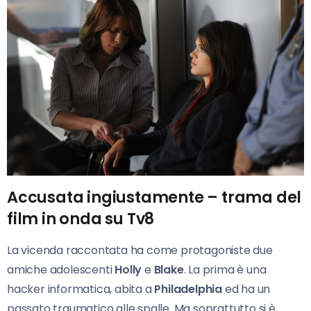
Accusata ingiustamente – trama del
film in onda su Tv8
La vicenda raccontata ha come protagoniste due
amiche adolescenti
Holly
e
Blake
. La prima è una
hacker informatica, abita a
Philadelphia
ed ha un
passato traumatico alle spalle. Ma soprattutto si è