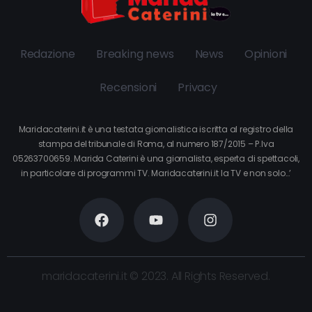
Redazione
Breaking news
News
Opinioni
Recensioni
Privacy
Maridacaterini.it è una testata giornalistica iscritta al registro della
stampa del tribunale di Roma, al numero 187/2015 – P.Iva
05263700659. Marida Caterini è una giornalista, esperta di spettacoli,
in particolare di programmi TV. Maridacaterini.it la TV e non solo…’
maridacaterini.it © 2023. All Rights Reserved.