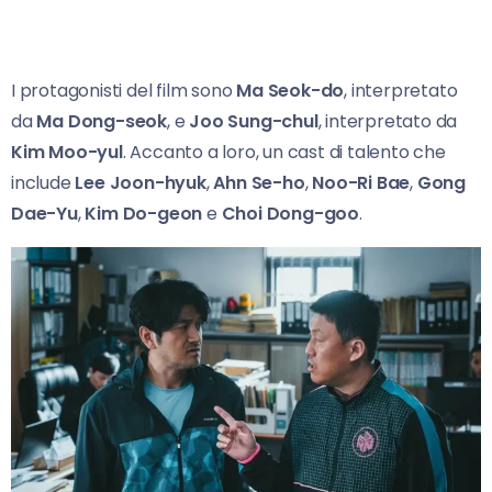
I protagonisti del film sono
Ma Seok-do
, interpretato
da
Ma Dong-seok
, e
Joo Sung-chul
, interpretato da
Kim Moo-yul
. Accanto a loro, un cast di talento che
include
Lee Joon-hyuk
,
Ahn Se-ho
,
Noo-Ri Bae
,
Gong
Dae-Yu
,
Kim Do-geon
e
Choi Dong-goo
.