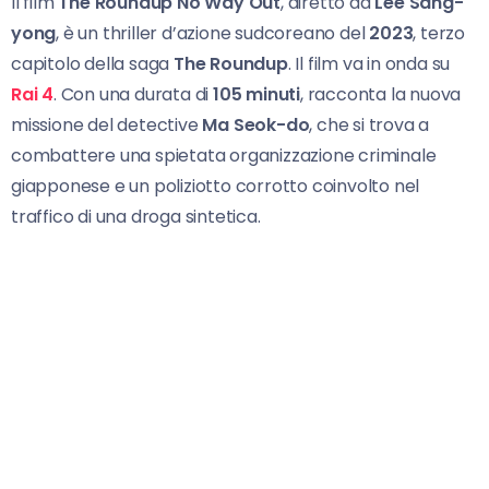
Il film
The Roundup No Way Out
, diretto da
Lee Sang-
yong
, è un thriller d’azione sudcoreano del
2023
, terzo
capitolo della saga
The Roundup
. Il film va in onda su
Rai 4
. Con una durata di
105 minuti
, racconta la nuova
missione del detective
Ma Seok-do
, che si trova a
combattere una spietata organizzazione criminale
giapponese e un poliziotto corrotto coinvolto nel
traffico di una droga sintetica.