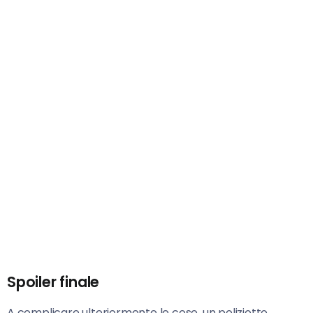
Spoiler finale
A complicare ulteriormente le cose, un poliziotto