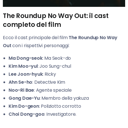
The Roundup No Way Out: il cast
completo del film
Ecco il cast principale del film
The Roundup No Way
Out
con i rispettivi personaggi:
Ma Dong-seok
: Ma Seok-do
Kim Moo-yul
: Joo Sung-chul
Lee Joon-hyuk
: Ricky
Ahn Se-ho
: Detective Kim
Noo-Ri Bae
: Agente speciale
Gong Dae-Yu
: Membro della yakuza
Kim Do-geon
: Poliziotto corrotto
Choi Dong-goo
: Investigatore.