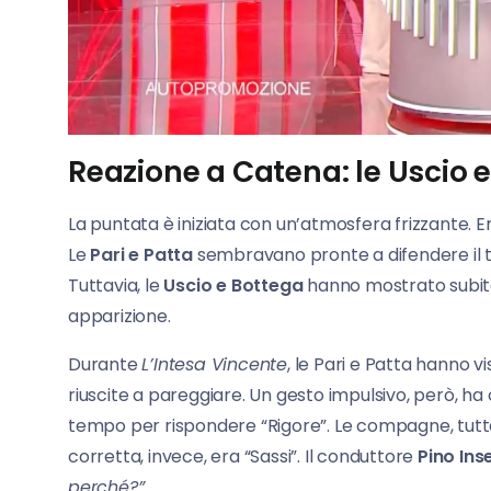
Reazione a Catena: le Uscio
La puntata è iniziata con un’atmosfera frizzante. 
Le
Pari e Patta
sembravano pronte a difendere il tit
Tuttavia, le
Uscio e Bottega
hanno mostrato subito 
apparizione.
Durante
L’Intesa Vincente
, le Pari e Patta hanno 
riuscite a pareggiare. Un gesto impulsivo, però, ha
tempo per rispondere “Rigore”. Le compagne, tutta
corretta, invece, era “Sassi”. Il conduttore
Pino In
perché?”
.