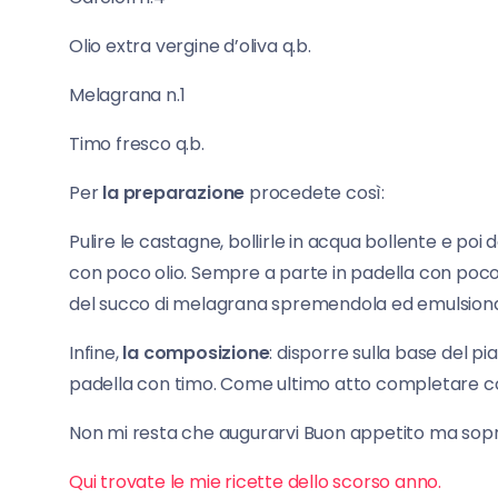
Olio extra vergine d’oliva q.b.
Melagrana n.1
Timo fresco q.b.
Per
la preparazione
procedete così:
Pulire le castagne, bollirle in acqua bollente e poi do
con poco olio. Sempre a parte in padella con poc
del succo di melagrana spremendola ed emulsionarl
Infine,
la composizione
: disporre sulla base del pia
padella con timo. Come ultimo atto completare con 
Non mi resta che augurarvi Buon appetito ma sop
Qui trovate le mie ricette dello scorso anno.