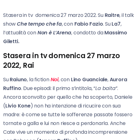
Stasera in tv domenica 27 marzo 2022. Su
Raitre
, il talk
show
Che tempo che fa
, con
Fabio Fazio
. Su
La7
,
l’attualità con
Non è L’Arena
, condotto da
Massimo
Giletti.
Stasera in tv domenica 27 marzo
2022, Rai
Su
Raiuno
, la fiction
Noi
, con
Lino Guanciale
,
Aurora
Ruffino
. Due episodi: il primo s’intitola, “
La baita
”.
Ancora sconvolto per quello che ha scoperto, Daniele
(
Livio Kone
) non ha intenzione di ricucire con sua
madre: è come se tutte le sofferenze passate fossero
tornate a galla e lui non riesce a perdonarla. Anche
Cate vive un momento di profonda incomprensione