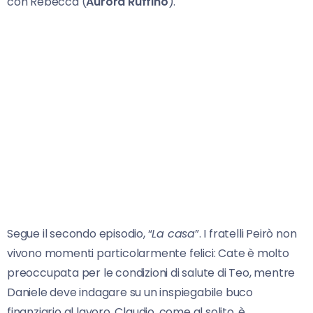
con Rebecca (
Aurora Ruffino
).
Segue il secondo episodio, “
La casa
”. I fratelli Peirò non
vivono momenti particolarmente felici: Cate è molto
preoccupata per le condizioni di salute di Teo, mentre
Daniele deve indagare su un inspiegabile buco
finanziario al lavoro. Claudio, come al solito, è