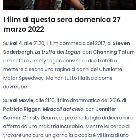
I film di questa sera domenica 27
marzo 2022
Su
Rai 4
, alle 21.20, il film commedia del 2017, di
Steven
Soderbergh
,
La truffa dei Logan
, con
Channing Tatum
.
Il minatore Jimmy Logan convince i due fratelli a
mettere a segno una rapina ai danni del Charlotte
Motor Speedway. Ma non tutto fila liscio come
dovrebbe.
Su
Rai Movie
, alle 21.10, il film drammatico del 2016, di
Patricia Riggen
,
Miracoli dal cielo
, con
Jennifer
Garner
. Christy Beam scopre che la figlia di dieci anni è
affetta da una malattia incurabile. Mentre lei cerca di
trovare una cura, un giorno la piccola è vittima di uno