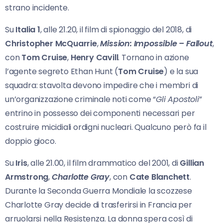
strano incidente.
Su
Italia 1
, alle 21.20, il film di spionaggio del 2018, di
Christopher McQuarrie
,
Mission:
Impossible – Fallout
,
con
Tom Cruise
,
Henry Cavill
. Tornano in azione
l’agente segreto Ethan Hunt (
Tom Cruise
) e la sua
squadra: stavolta devono impedire che i membri di
un’organizzazione criminale noti come “
Gli Apostoli
”
entrino in possesso dei componenti necessari per
costruire micidiali ordigni nucleari. Qualcuno però fa il
doppio gioco.
Su
Iris
, alle 21.00, il film drammatico del 2001, di
Gillian
Armstrong
,
Charlotte Gray
, con
Cate Blanchett
.
Durante la Seconda Guerra Mondiale la scozzese
Charlotte Gray decide di trasferirsi in Francia per
arruolarsi nella Resistenza. La donna spera così di