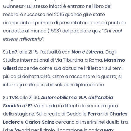
Guinness? Lui stesso infatti è entrato nel libro dei
record: è successo nel 2015 quando gli è stato
riconosciuto il primato di presentatore con più puntate
condotte al mondo (1593) del popolare quiz “
Chi vuol
essere milionario
”.
Su
La7
, alle 21.15, l’attualità con
Non è L’Arena
. Dagli
Studios International di Via Tiburtina, a Roma,
Massimo
Giletti
accende come sua abitudine i riflettori sui temi
più caldi dell’attualità. Oltre a raccontare la guerra, si
interroga sulle possibili soluzioni diplomatiche.
Su
Tv8
, alle 21.30,
Automobilismo: G.P. dell’Arabia
Saudita di F1
. Va in onda in differita la seconda gara
della stagione. Sul circuito di Gedda le
Ferrari
di
Charles
Leclerc
e
Carlos Sainz
cercano di inserirsi nel duello tra
i due favoriti per il titolo: il campione in carica
Max