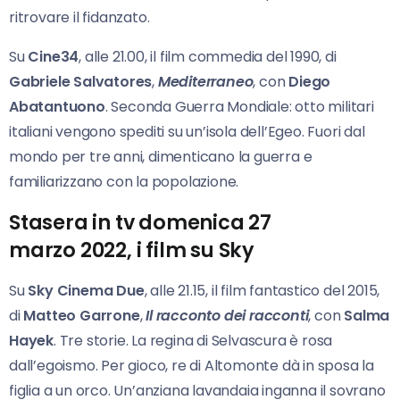
ritrovare il fidanzato.
Su
Cine34
, alle 21.00, il film commedia del 1990, di
Gabriele Salvatores
,
Mediterraneo
, con
Diego
Abatantuono
. Seconda Guerra Mondiale: otto militari
italiani vengono spediti su un’isola dell’Egeo. Fuori dal
mondo per tre anni, dimenticano la guerra e
familiarizzano con la popolazione.
Stasera in tv domenica 27
marzo
2022
, i film su Sky
Su
Sky Cinema Due
, alle 21.15, il film fantastico del 2015,
di
Matteo Garrone
,
Il racconto dei
racconti
, con
Salma
Hayek
. Tre storie. La regina di Selvascura è rosa
dall’egoismo. Per gioco, re di Altomonte dà in sposa la
figlia a un orco. Un’anziana lavandaia inganna il sovrano