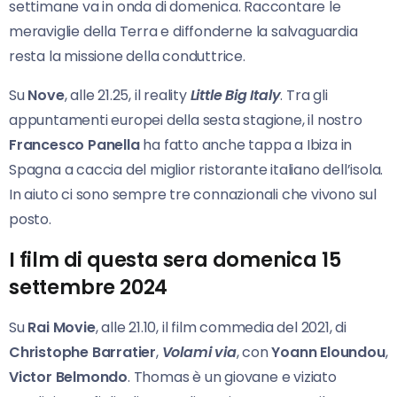
settimane va in onda di domenica. Raccontare le
meraviglie della Terra e diffonderne la salvaguardia
resta la missione della conduttrice.
Su
Nove
, alle 21.25, il reality
Little Big Italy
. Tra gli
appuntamenti europei della sesta stagione, il nostro
Francesco Panella
ha fatto anche tappa a Ibiza in
Spagna a caccia del miglior ristorante italiano dell’isola.
In aiuto ci sono sempre tre connazionali che vivono sul
posto.
I film di questa sera domenica 15
settembre 2024
Su
Rai Movie
, alle 21.10, il film commedia del 2021, di
Christophe Barratier
,
Volami via
, con
Yoann Eloundou
,
Victor Belmondo
. Thomas è un giovane e viziato