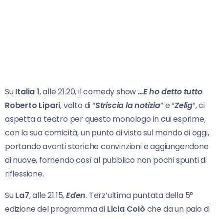
Su
Italia 1
, alle 21.20, il comedy show
…E ho detto tutto
.
Roberto Lipari
, volto di “
Striscia la notizia
” e “
Zelig
”, ci
aspetta a teatro per questo monologo in cui esprime,
con la sua comicità, un punto di vista sul mondo di oggi,
portando avanti storiche convinzioni e aggiungendone
di nuove, fornendo così al pubblico non pochi spunti di
riflessione.
Su
La7
, alle 21.15,
Eden
. Terz’ultima puntata della 5°
edizione del programma di
Licia Colò
che da un paio di