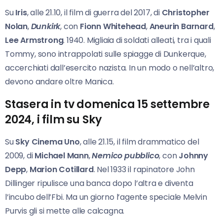
Su
Iris
, alle 21.10, il film di guerra del 2017, di
Christopher
Nolan
,
Dunkirk
, con
Fionn Whitehead
,
Aneurin Barnard
,
Lee Armstrong
. 1940. Migliaia di soldati alleati, tra i quali
Tommy, sono intrappolati sulle spiagge di Dunkerque,
accerchiati dall’esercito nazista. In un modo o nell’altro,
devono andare oltre Manica.
Stasera in tv domenica 15 settembre
2024, i film su Sky
Su
Sky Cinema Uno
, alle 21.15, il film drammatico del
2009, di
Michael Mann
,
Nemico pubblico
, con
Johnny
Depp
,
Marion Cotillard
. Nel 1933 il rapinatore John
Dillinger ripulisce una banca dopo l’altra e diventa
l’incubo dell’Fbi. Ma un giorno l’agente speciale Melvin
Purvis gli si mette alle calcagna.