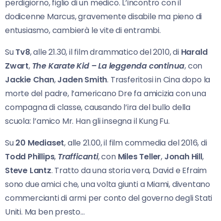
perdigiorno, figlio di un medico. L’incontro con il
dodicenne Marcus, gravemente disabile ma pieno di
entusiasmo, cambierà le vite di entrambi.
Su
Tv8
, alle 21.30, il film drammatico del 2010, di
Harald
Zwart
,
The Karate Kid – La leggenda continua
, con
Jackie Chan
,
Jaden Smith
. Trasferitosi in Cina dopo la
morte del padre, l’americano Dre fa amicizia con una
compagna di classe, causando l’ira del bullo della
scuola: l’amico Mr. Han gli insegna il Kung Fu.
Su
20 Mediaset
, alle 21.00, il film commedia del 2016, di
Todd Phillips
,
Trafficanti
, con
Miles Teller
,
Jonah Hill
,
Steve Lantz
. Tratto da una storia vera, David e Efraim
sono due amici che, una volta giunti a Miami, diventano
commercianti di armi per conto del governo degli Stati
Uniti. Ma ben presto…