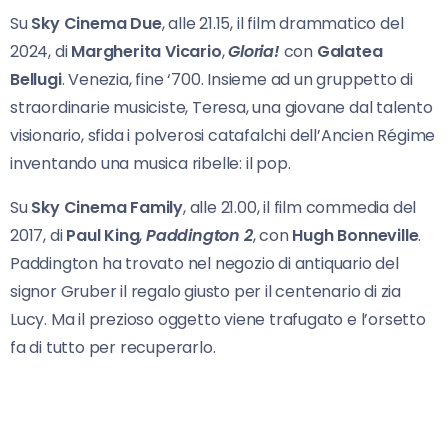
Su
Sky Cinema Due
, alle 21.15, il film drammatico del
2024, di
Margherita Vicario
,
Gloria!
con
Galatea
Bellugi
. Venezia, fine ‘700. Insieme ad un gruppetto di
straordinarie musiciste, Teresa, una giovane dal talento
visionario, sfida i polverosi catafalchi dell’Ancien Régime
inventando una musica ribelle: il pop.
Su
Sky Cinema Family
, alle 21.00, il film commedia del
2017, di
Paul King
,
Paddington 2
, con
Hugh Bonneville
.
Paddington ha trovato nel negozio di antiquario del
signor Gruber il regalo giusto per il centenario di zia
Lucy. Ma il prezioso oggetto viene trafugato e l’orsetto
fa di tutto per recuperarlo.