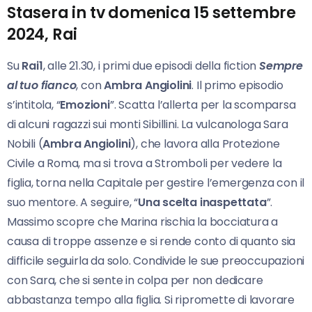
Stasera in tv domenica 15 settembre
2024, Rai
Su
Rai1
, alle 21.30, i primi due episodi della fiction
Sempre
al tuo fianco
, con
Ambra Angiolini
. Il primo episodio
s’intitola, “
Emozioni
”. Scatta l’allerta per la scomparsa
di alcuni ragazzi sui monti Sibillini. La vulcanologa Sara
Nobili (
Ambra Angiolini
), che lavora alla Protezione
Civile a Roma, ma si trova a Stromboli per vedere la
figlia, torna nella Capitale per gestire l’emergenza con il
suo mentore. A seguire, “
Una scelta inaspettata
”.
Massimo scopre che Marina rischia la bocciatura a
causa di troppe assenze e si rende conto di quanto sia
difficile seguirla da solo. Condivide le sue preoccupazioni
con Sara, che si sente in colpa per non dedicare
abbastanza tempo alla figlia. Si ripromette di lavorare