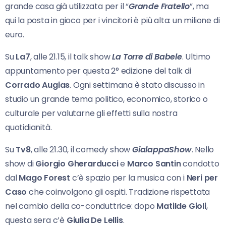
grande casa già utilizzata per il “
Grande Fratello
”, ma
qui la posta in gioco per i vincitori è più alta: un milione di
euro.
Su
La7
, alle 21.15, il talk show
La Torre di Babele
. Ultimo
appuntamento per questa 2° edizione del talk di
Corrado Augias
. Ogni settimana è stato discusso in
studio un grande tema politico, economico, storico o
culturale per valutarne gli effetti sulla nostra
quotidianità.
Su
Tv8
, alle 21.30, il comedy show
GialappaShow
. Nello
show di
Giorgio Gherarducci
e
Marco Santin
condotto
dal
Mago Forest
c’è spazio per la musica con i
Neri per
Caso
che coinvolgono gli ospiti. Tradizione rispettata
nel cambio della co-conduttrice: dopo
Matilde Gioli
,
questa sera c’è
Giulia De Lellis
.