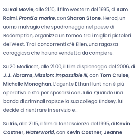
Su
Rai Movie
, alle 21.10, il film western del 1995, di
Sam
Raimi
,
Pronti a morire
, con
Sharon Stone
. Herod, un
uomo malvagio che spadroneggia nel paese di
Redemption, organizza un torneo tra i migliori pistoleri
del West. Tra i concorrenti c’è Ellen, una ragazza
coraggiosa che ha una vendetta da compiere.
Su 20 Mediaset, alle 21.00, il film di spionaggio del 2006, di
J.J. Abrams
,
Mission: Impossible III,
con
Tom Cruise
,
Michelle Monaghan
. L’agente Ethan Hunt non è più
operativo e sta per sposarsi con Julia. Quando una
banda di criminali rapisce la sua collega Lindsey, lui
decide di rientrare in servizio e…
Su
Iris
, alle 21.15, il film di fantascienza del 1995, di
Kevin
Costner
,
Waterworld
, con
Kevin Costner
,
Jeanne