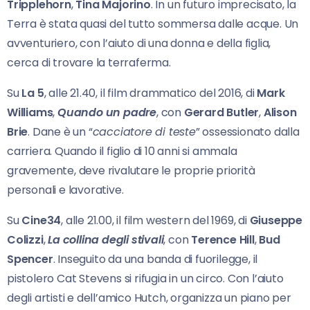
Tripplehorn
,
Tina Majorino
. In un futuro imprecisato, la
Terra è stata quasi del tutto sommersa dalle acque. Un
avventuriero, con l’aiuto di una donna e della figlia,
cerca di trovare la terraferma.
Su
La 5
, alle 21.40, il film drammatico del 2016, di
Mark
Williams
,
Quando un padre
, con
Gerard Butler
,
Alison
Brie
. Dane è un “
cacciatore di teste
” ossessionato dalla
carriera. Quando il figlio di 10 anni si ammala
gravemente, deve rivalutare le proprie priorità
personali e lavorative.
Su
Cine34
, alle 21.00, il film western del 1969, di
Giuseppe
Colizzi
,
La collina degli stivali
, con
Terence Hill
,
Bud
Spencer
. Inseguito da una banda di fuorilegge, il
pistolero Cat Stevens si rifugia in un circo. Con l’aiuto
degli artisti e dell’amico Hutch, organizza un piano per