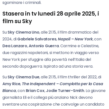
sgominare i criminali.
Stasera in tv lunedì 28 aprile 2025, i
film su Sky
Su
Sky Cinema Uno
, alle 21.15, il film drammatico del
2024, di
Gabriele Salvatores
,
Napoli –
New York
, con
Dea Lanzaro
,
Antonio Guerra
. Carmine e Celestine,
due ragazzini napoletani, si mettono in viaggio verso
New York per sfuggire alla povertà nell’Italia del
secondo dopoguerra. Ispirato ad una storia vera.
Su
Sky Cinema Due
, alle 21.15, il film thriller del 2022, di
Amy Rice
,
The Independent –
Complotto per la Casa
Bianca
, con
Brian Cox
,
Jodie Turner-Smith
. La giovane
giornalista Eli e il collega più anziano Nick devono
sventare una cospirazione che coinvolge un candidato