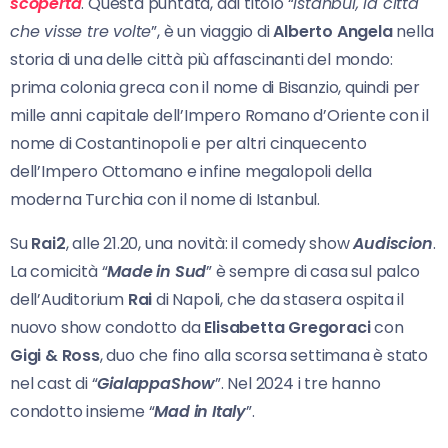
scoperta
. Questa puntata, dal titolo “
Istanbul, la città
che visse tre volte
”, è un viaggio di
Alberto Angela
nella
storia di una delle città più affascinanti del mondo:
prima colonia greca con il nome di Bisanzio, quindi per
mille anni capitale dell’Impero Romano d’Oriente con il
nome di Costantinopoli e per altri cinquecento
dell’Impero Ottomano e infine megalopoli della
moderna Turchia con il nome di Istanbul.
Su
Rai2
, alle 21.20, una novità: il comedy show
Audiscion
.
La comicità “
Made in Sud
” è sempre di casa sul palco
dell’Auditorium
Rai
di Napoli, che da stasera ospita il
nuovo show condotto da
Elisabetta Gregoraci
con
Gigi & Ross
, duo che fino alla scorsa settimana è stato
nel cast di “
GialappaShow
”. Nel 2024 i tre hanno
condotto insieme “
Mad in Italy
”.