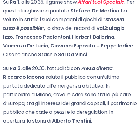
Su
Rai1
, alle 20.35, il game show
Affari tuoi Speciale
. Per
questa lunghissima puntata
Stefano De
Martino
ha
voluto in studio i suoi compagni di giochi di “
Stasera
tutto è possibile
”, lo show dei record di
Rai2
:
Biagio
Izzo
,
Francesco Paolantoni
,
Herbert Ballerina
,
Vincenzo De Lucia
,
Giovanni Esposito
e
Peppe Iodice
.
Ci sono anche
Stash
e
Sal Da Vinci
.
Su
Rai3
, alle 20.30, l’attualità con
Presa diretta
.
Riccardo Iacona
saluta il pubblico con un’ultima
puntata dedicata all’emergenza abitativa. In
particolare a Milano, dove le case sono tra le più care
d’Europa, tra gli interessi dei grandi capitali, il patrimonio
pubblico che cade a pezzi e la deregulation. In
apertura, la storia di
Alberto Trentini
.