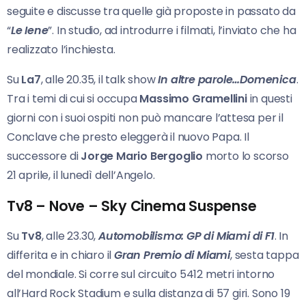
seguite e discusse tra quelle già proposte in passato da
“
Le Iene
”. In studio, ad introdurre i filmati, l’inviato che ha
realizzato l’inchiesta.
Su
La7
, alle 20.35, il talk show
In altre parole…Domenica
.
Tra i temi di cui si occupa
Massimo
Gramellini
in questi
giorni con i suoi ospiti non può mancare l’attesa per il
Conclave che presto eleggerà il nuovo Papa. Il
successore di
Jorge Mario Bergoglio
morto lo scorso
21 aprile, il lunedì dell’Angelo.
Tv8 – Nove – Sky Cinema Suspense
Su
Tv8
, alle 23.30,
Automobilismo: GP di Miami di F1
. In
differita e in chiaro il
Gran Premio di
Miami
, sesta tappa
del mondiale. Si corre sul circuito 5412 metri intorno
all’Hard Rock Stadium e sulla distanza di 57 giri. Sono 19