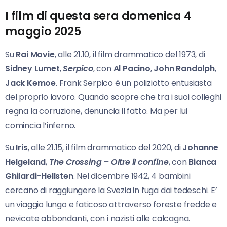
I film di questa sera domenica 4
maggio 2025
Su
Rai Movie
, alle 21.10, il film drammatico del 1973, di
Sidney Lumet
,
Serpico
, con
Al Pacino
,
John Randolph
,
Jack Kemoe
. Frank Serpico è un poliziotto entusiasta
del proprio lavoro. Quando scopre che tra i suoi colleghi
regna la corruzione, denuncia il fatto. Ma per lui
comincia l’inferno.
Su
Iris
, alle 21.15, il film drammatico del 2020, di
Johanne
Helgeland
,
The Crossing – Oltre il
confine
, con
Bianca
Ghilardi-Hellsten
. Nel dicembre 1942, 4 bambini
cercano di raggiungere la Svezia in fuga dai tedeschi. E’
un viaggio lungo e faticoso attraverso foreste fredde e
nevicate abbondanti, con i nazisti alle calcagna.