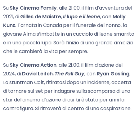
Su
Sky Cinema Family
, alle 21.00, il film d’avventura del
2021, di
Gilles de Maistre
,
Il lupo e il
leone
, con
Molly
Kunz
. Tornata in Canada per il funerale del nonno, la
giovane Alma s’imbatte in un cucciolo di leone smarrito
e in una piccola lupa. Sarà l’inizio di una grande amicizia
che le cambierà la vita per sempre.
Su
Sky Cinema Action
, alle 21.00, il film d’azione del
2024, di
David Leitch
,
The Fall Guy
, con
Ryan Gosling
.
Lo stuntman Colt, ritiratosi dopo un incidente, accetta
di tornare sul set per indagare sulla scomparsa di una
star del cinema d’azione di cui lui è stato per anni la
controfigura. Si ritroverà al centro di una cospirazione.