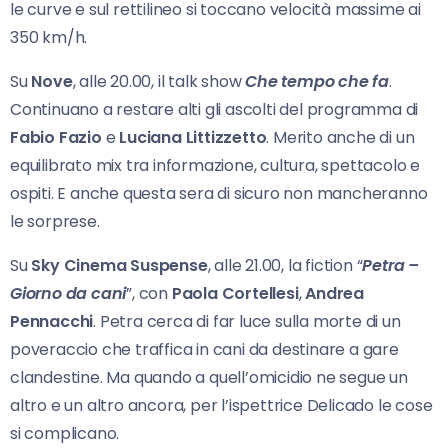
le curve e sul rettilineo si toccano velocità massime ai
350 km/h.
Su
Nove
, alle 20.00, il talk show
Che tempo che fa
.
Continuano a restare alti gli ascolti del programma di
Fabio Fazio
e
Luciana Littizzetto
. Merito anche di un
equilibrato mix tra informazione, cultura, spettacolo e
ospiti. E anche questa sera di sicuro non mancheranno
le sorprese.
Su
Sky Cinema Suspense
, alle 21.00, la fiction “
Petra –
Giorno da cani
”, con
Paola Cortellesi
,
Andrea
Pennacchi
. Petra cerca di far luce sulla morte di un
poveraccio che traffica in cani da destinare a gare
clandestine. Ma quando a quell’omicidio ne segue un
altro e un altro ancora, per l’ispettrice Delicado le cose
si complicano.