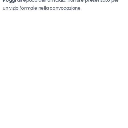
Poggi
all’epoca dell’omicidio, non si è presentato per
un vizio formale nella convocazione.