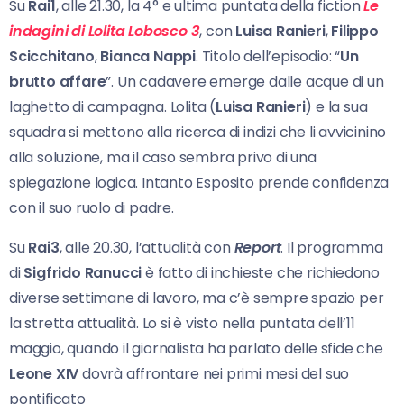
Su
Rai1
, alle 21.30, la 4° e ultima puntata della fiction
Le
indagini di Lolita Lobosco 3
, con
Luisa Ranieri
,
Filippo
Scicchitano
,
Bianca Nappi
. Titolo dell’episodio: “
Un
brutto affare
”. Un cadavere emerge dalle acque di un
laghetto di campagna. Lolita (
Luisa Ranieri
) e la sua
squadra si mettono alla ricerca di indizi che li avvicinino
alla soluzione, ma il caso sembra privo di una
spiegazione logica. Intanto Esposito prende confidenza
con il suo ruolo di padre.
Su
Rai3
, alle 20.30, l’attualità con
Report
. Il programma
di
Sigfrido Ranucci
è fatto di inchieste che richiedono
diverse settimane di lavoro, ma c’è sempre spazio per
la stretta attualità. Lo si è visto nella puntata dell’11
maggio, quando il giornalista ha parlato delle sfide che
Leone XIV
dovrà affrontare nei primi mesi del suo
pontificato