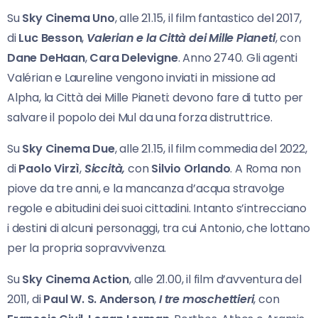
Su
Sky Cinema Uno
, alle 21.15, il film fantastico del 2017,
di
Luc Besson
,
Valerian e la Città dei
Mille Pianeti
, con
Dane DeHaan
,
Cara Delevigne
. Anno 2740. Gli agenti
Valérian e Laureline vengono inviati in missione ad
Alpha, la Città dei Mille Pianeti: devono fare di tutto per
salvare il popolo dei Mul da una forza distruttrice.
Su
Sky Cinema Due
, alle 21.15, il film commedia del 2022,
di
Paolo Virzì
,
Siccità,
con
Silvio
Orlando
. A Roma non
piove da tre anni, e la mancanza d’acqua stravolge
regole e abitudini dei suoi cittadini. Intanto s’intrecciano
i destini di alcuni personaggi, tra cui Antonio, che lottano
per la propria sopravvivenza.
Su
Sky Cinema Action
, alle 21.00, il film d’avventura del
2011, di
Paul W. S. Anderson
,
I tre
moschettieri
, con