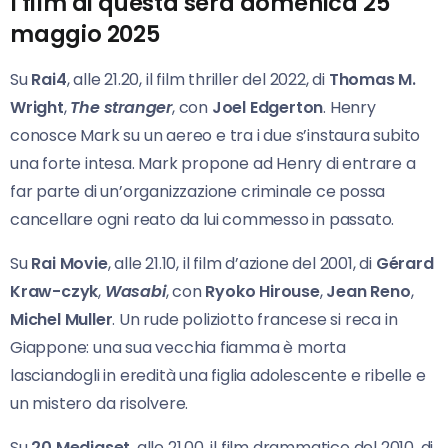
I film di questa sera domenica 25
maggio 2025
Su
Rai4
, alle 21.20, il film thriller del 2022, di
Thomas M.
Wright
,
The stranger
, con
Joel Edgerton
. Henry
conosce Mark su un aereo e tra i due s’instaura subito
una forte intesa. Mark propone ad Henry di entrare a
far parte di un’organizzazione criminale ce possa
cancellare ogni reato da lui commesso in passato.
Su
Rai Movie
, alle 21.10, il film d’azione del 2001, di
Gérard
Kraw-czyk
,
Wasabi
, con
Ryoko
Hirouse
,
Jean Reno
,
Michel Muller
. Un rude poliziotto francese si reca in
Giappone: una sua vecchia fiamma è morta
lasciandogli in eredità una figlia adolescente e ribelle e
un mistero da risolvere.
Su
20 Mediaset
, alle 21.00, il film drammatico del 2010, di