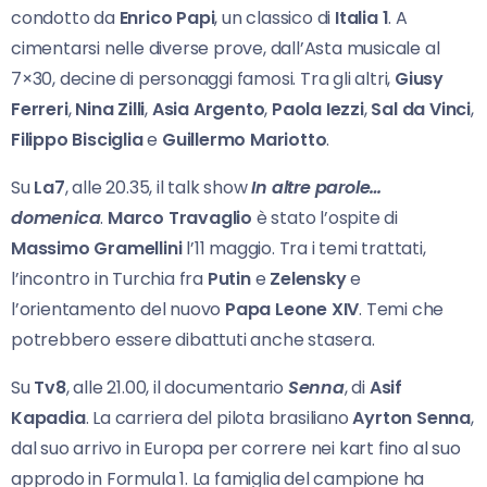
condotto da
Enrico Papi
, un classico di
Italia 1
. A
cimentarsi nelle diverse prove, dall’Asta musicale al
7×30, decine di personaggi famosi. Tra gli altri,
Giusy
Ferreri
,
Nina Zilli
,
Asia Argento
,
Paola Iezzi
,
Sal da Vinci
,
Filippo Bisciglia
e
Guillermo Mariotto
.
Su
La7
, alle 20.35, il talk show
In altre parole…
domenica
.
Marco Travaglio
è stato l’ospite di
Massimo Gramellini
l’11 maggio. Tra i temi trattati,
l’incontro in Turchia fra
Putin
e
Zelensky
e
l’orientamento del nuovo
Papa Leone XIV
. Temi che
potrebbero essere dibattuti anche stasera.
Su
Tv8
, alle 21.00, il documentario
Senna
, di
Asif
Kapadia
. La carriera del pilota brasiliano
Ayrton Senna
,
dal suo arrivo in Europa per correre nei kart fino al suo
approdo in Formula 1. La famiglia del campione ha