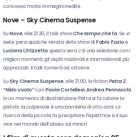
concesso molte immagini inedite.
Nove – Sky Cinema Suspense
Su
Nove
, alle 21.30, il talk show
Che tempo che fa
. Se vi
siete persi qualche serata dello show di
Fabio Fazio
e
Luciana Littizzetto
questa sera c’è una selezione con i
migliori momenti, gli ospiti nazionali e internazionali più
apprezzati. Il talk tornerà ad ottobre.
Su
Sky Cinema Suspense
, alle 21.00, la fiction
Petra 2
“Nido vuoto”
con
Paola Cortellesi
,
Andrea Pennacchi
.
In un momento di disattenzione Petra si fa rubare la
pistola: la colpevole è una bambina di otto anni. La
ricerca della piccola fa precipitare l’ispettrice e il suo
vice nel mondo dell’abuso sui minori.