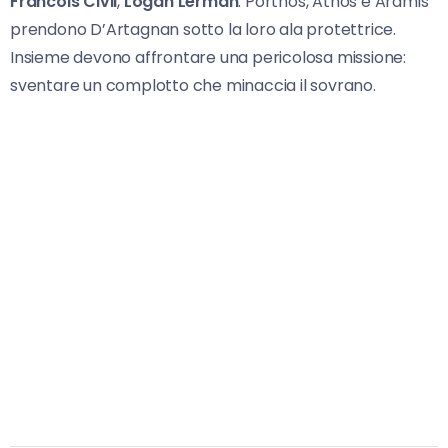
Francois Civil
,
Logan Lerman
. Porthos, Athos e Aramis
prendono D’Artagnan sotto la loro ala protettrice.
Insieme devono affrontare una pericolosa missione:
sventare un complotto che minaccia il sovrano.