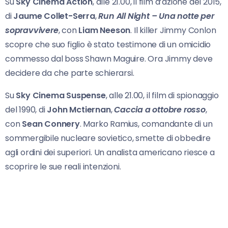
Su
Sky Cinema Action
, alle 21.00, il film d’azione del 2015,
di
Jaume Collet-Serra
,
Run All
Night – Una notte per
sopravvivere
, con
Liam Neeson
. Il killer Jimmy Conlon
scopre che suo figlio è stato testimone di un omicidio
commesso dal boss Shawn Maguire. Ora Jimmy deve
decidere da che parte schierarsi.
Su
Sky Cinema Suspense
, alle 21.00, il film di spionaggio
del 1990, di
John Mctiernan
,
Caccia a
ottobre rosso
,
con
Sean Connery
. Marko Ramius, comandante di un
sommergibile nucleare sovietico, smette di obbedire
agli ordini dei superiori. Un analista americano riesce a
scoprire le sue reali intenzioni.