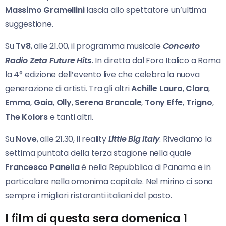
Massimo Gramellini
lascia allo spettatore un’ultima
suggestione.
Su
Tv8
, alle 21.00, il programma musicale
Concerto
Radio Zeta Future Hits
. In diretta dal Foro Italico a Roma
la 4° edizione dell’evento live che celebra la nuova
generazione di artisti. Tra gli altri
Achille Lauro
,
Clara
,
Emma
,
Gaia
,
Olly
,
Serena Brancale
,
Tony Effe
,
Trigno
,
The Kolors
e tanti altri.
Su
Nove
, alle 21.30, il reality
Little Big Italy
. Rivediamo la
settima puntata della terza stagione nella quale
Francesco Panella
è nella Repubblica di Panama e in
particolare nella omonima capitale. Nel mirino ci sono
sempre i migliori ristoranti italiani del posto.
I film di questa sera domenica 1