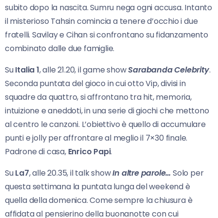
subito dopo la nascita. Sumru nega ogni accusa. Intanto
il misterioso Tahsin comincia a tenere d’occhio i due
fratelli. Savilay e Cihan si confrontano su fidanzamento
combinato dalle due famiglie.
Su
Italia 1
, alle 21.20, il game show
Sarabanda Celebrity
.
Seconda puntata del gioco in cui otto Vip, divisi in
squadre da quattro, si affrontano tra hit, memoria,
intuizione e aneddoti, in una serie di giochi che mettono
al centro le canzoni. L’obiettivo è quello di accumulare
punti e jolly per affrontare al meglio il 7×30 finale.
Padrone di casa,
Enrico Papi
.
Su
La7
, alle 20.35, il talk show
In altre parole…
Solo per
questa settimana la puntata lunga del weekend è
quella della domenica. Come sempre la chiusura è
affidata al pensierino della buonanotte con cui