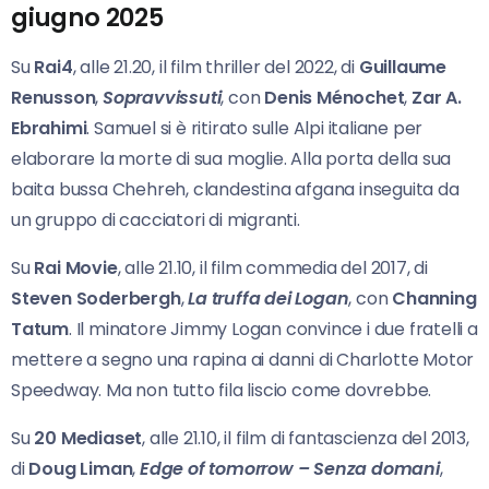
giugno 2025
Su
Rai4
, alle 21.20, il film thriller del 2022, di
Guillaume
Renusson
,
Sopravvissuti
, con
Denis
Ménochet
,
Zar A.
Ebrahimi
. Samuel si è ritirato sulle Alpi italiane per
elaborare la morte di sua moglie. Alla porta della sua
baita bussa Chehreh, clandestina afgana inseguita da
un gruppo di cacciatori di migranti.
Su
Rai Movie
, alle 21.10, il film commedia del 2017, di
Steven Soderbergh
,
La truffa dei Logan
, con
Channing
Tatum
. Il minatore Jimmy Logan convince i due fratelli a
mettere a segno una rapina ai danni di Charlotte Motor
Speedway. Ma non tutto fila liscio come dovrebbe.
Su
20 Mediaset
, alle 21.10, il film di fantascienza del 2013,
di
Doug Liman
,
Edge of tomorrow –
Senza domani
,