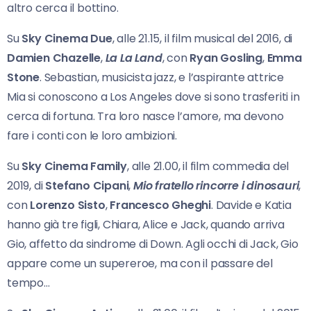
altro cerca il bottino.
Su
Sky Cinema Due
, alle 21.15, il film musical del 2016, di
Damien Chazelle
,
La La Land
, con
Ryan Gosling
,
Emma
Stone
. Sebastian, musicista jazz, e l’aspirante attrice
Mia si conoscono a Los Angeles dove si sono trasferiti in
cerca di fortuna. Tra loro nasce l’amore, ma devono
fare i conti con le loro ambizioni.
Su
Sky Cinema Family
, alle 21.00, il film commedia del
2019, di
Stefano Cipani
,
Mio fratello
rincorre i dinosauri
,
con
Lorenzo Sisto
,
Francesco Gheghi
. Davide e Katia
hanno già tre figli, Chiara, Alice e Jack, quando arriva
Gio, affetto da sindrome di Down. Agli occhi di Jack, Gio
appare come un supereroe, ma con il passare del
tempo…