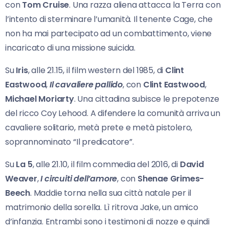
con
Tom Cruise
. Una razza aliena attacca la Terra con
l’intento di sterminare l’umanità. Il tenente Cage, che
non ha mai partecipato ad un combattimento, viene
incaricato di una missione suicida.
Su
Iris
, alle 21.15, il film western del 1985, di
Clint
Eastwood
,
Il cavaliere pallido
, con
Clint Eastwood
,
Michael Moriarty
. Una cittadina subisce le prepotenze
del ricco Coy Lehood. A difendere la comunità arriva un
cavaliere solitario, metà prete e metà pistolero,
soprannominato “Il predicatore”.
Su
La 5
, alle 21.10, il film commedia del 2016, di
David
Weaver
,
I circuiti dell’amore
, con
Shenae Grimes-
Beech
. Maddie torna nella sua città natale per il
matrimonio della sorella. Lì ritrova Jake, un amico
d’infanzia. Entrambi sono i testimoni di nozze e quindi