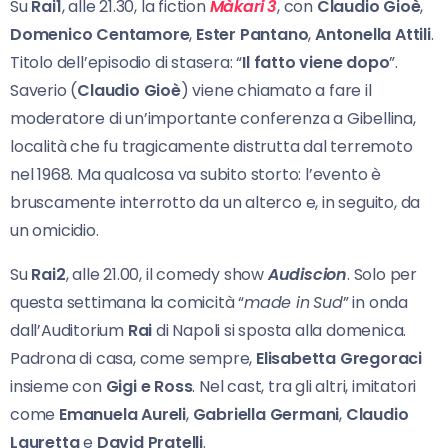
Su
Rai1
, alle 21.30, la fiction
Màkari 3
, con
Claudio Gioè
,
Domenico Centamore
,
Ester Pantano
,
Antonella Attili
.
Titolo dell’episodio di stasera: “
Il fatto viene dopo
”.
Saverio (
Claudio Gioè
) viene chiamato a fare il
moderatore di un’importante conferenza a Gibellina,
località che fu tragicamente distrutta dal terremoto
nel 1968. Ma qualcosa va subito storto: l’evento è
bruscamente interrotto da un alterco e, in seguito, da
un omicidio.
Su
Rai2
, alle 21.00, il comedy show
Audiscion
. Solo per
questa settimana la comicità “
made in
Sud
” in onda
dall’Auditorium
Rai
di Napoli si sposta alla domenica.
Padrona di casa, come sempre,
Elisabetta Gregoraci
insieme con
Gigi e Ross
. Nel cast, tra gli altri, imitatori
come
Emanuela
Aureli
,
Gabriella Germani
,
Claudio
Lauretta
e
David Pratelli
.