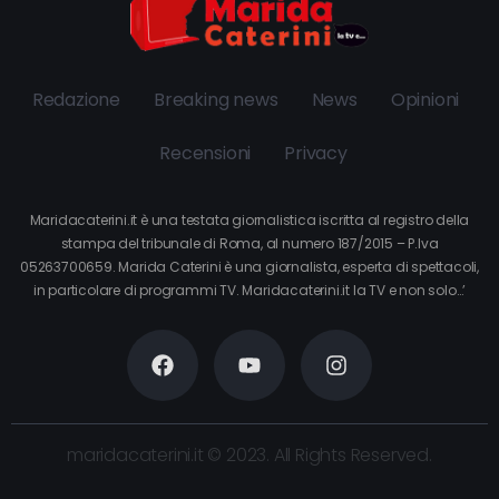
Redazione
Breaking news
News
Opinioni
Recensioni
Privacy
Maridacaterini.it è una testata giornalistica iscritta al registro della
stampa del tribunale di Roma, al numero 187/2015 – P.Iva
05263700659. Marida Caterini è una giornalista, esperta di spettacoli,
in particolare di programmi TV. Maridacaterini.it la TV e non solo…’
maridacaterini.it © 2023. All Rights Reserved.