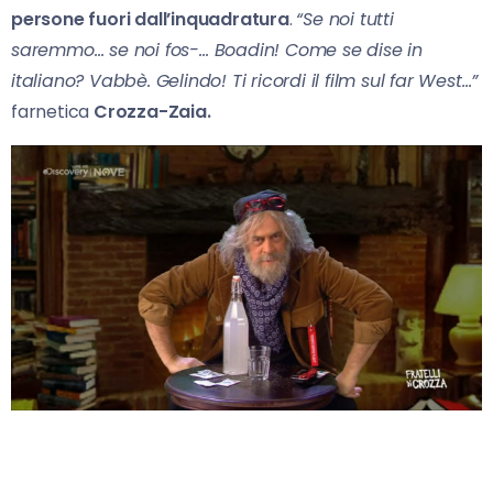
persone fuori dall’inquadratura
.
“Se noi tutti
saremmo… se noi fos-… Boadin! Come se dise in
italiano? Vabbè. Gelindo! Ti ricordi il film sul far West…”
farnetica
Crozza-Zaia.