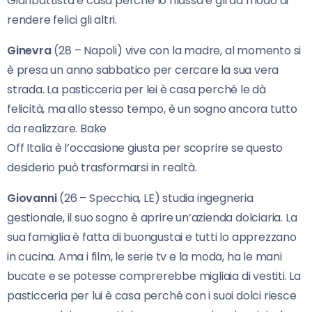
Gianbattista è casa perché lo rilassa e gli dà modo di
rendere felici gli altri.
Ginevra
(28 – Napoli) vive con la madre, al momento si
è presa un anno sabbatico per cercare la sua vera
strada. La pasticceria per lei è casa perché le dà
felicità, ma allo stesso tempo, è un sogno ancora tutto
da realizzare. Bake
Off Italia è l’occasione giusta per scoprire se questo
desiderio può trasformarsi in realtà.
Giovanni
(26 – Specchia, LE) studia ingegneria
gestionale, il suo sogno è aprire un’azienda dolciaria. La
sua famiglia è fatta di buongustai e tutti lo apprezzano
in cucina. Ama i film, le serie tv e la moda, ha le mani
bucate e se potesse comprerebbe migliaia di vestiti. La
pasticceria per lui è casa perché con i suoi dolci riesce