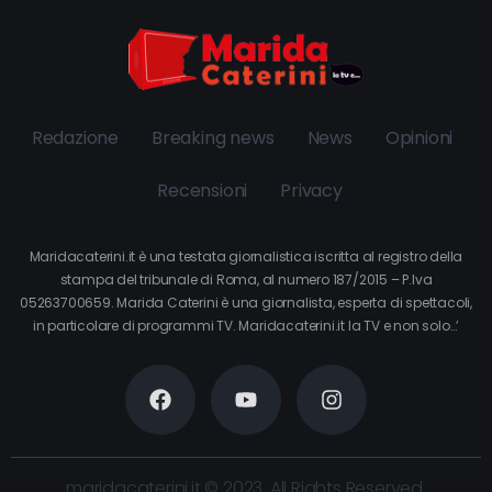
Redazione
Breaking news
News
Opinioni
Recensioni
Privacy
Maridacaterini.it è una testata giornalistica iscritta al registro della
stampa del tribunale di Roma, al numero 187/2015 – P.Iva
05263700659. Marida Caterini è una giornalista, esperta di spettacoli,
in particolare di programmi TV. Maridacaterini.it la TV e non solo…’
maridacaterini.it © 2023. All Rights Reserved.