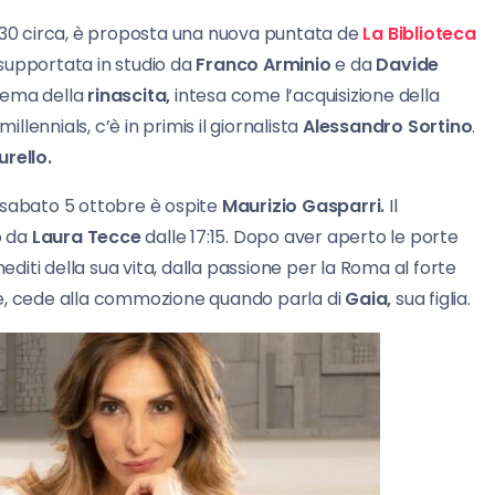
16:30 circa, è proposta una nuova puntata de
La Biblioteca
supportata in studio da
Franco Arminio
e da
Davide
tema della
rinascita,
intesa come l’acquisizione della
illennials, c’è in primis il giornalista
Alessandro Sortino
.
rello.
 sabato 5 ottobre è ospite
Maurizio
Gasparri.
Il
to da
Laura Tecce
dalle 17:15. Dopo aver aperto le porte
editi della sua vita, dalla passione per la Roma al forte
ltre, cede alla commozione quando parla di
Gaia,
sua figlia.