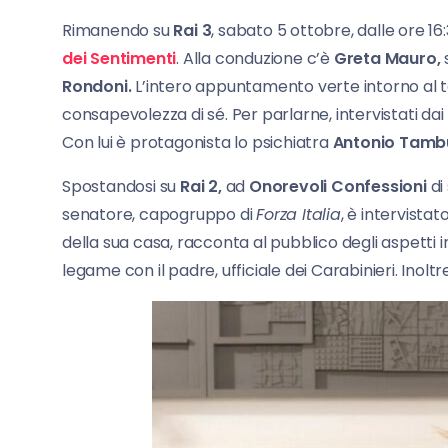
Rimanendo su
Rai 3
, sabato 5 ottobre, dalle ore 
dei Sentimenti
. Alla conduzione c’è
Greta Mauro,
Rondoni.
L’intero appuntamento verte intorno al 
consapevolezza di sé. Per parlarne, intervistati dai m
Con lui è protagonista lo psichiatra
Antonio Tambu
Spostandosi su
Rai 2,
ad
Onorevoli Confessioni
di
senatore, capogruppo di
Forza Italia
, è intervista
della sua casa, racconta al pubblico degli aspetti in
legame con il padre, ufficiale dei Carabinieri. Ino