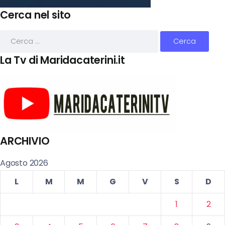
Cerca nel sito
La Tv di Maridacaterini.it
ARCHIVIO
Agosto 2026
L
M
M
G
V
S
D
1
2