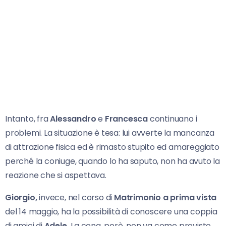
Intanto, fra
Alessandro
e
Francesca
continuano i
problemi. La situazione è tesa: lui avverte la mancanza
di attrazione fisica ed è rimasto stupito ed amareggiato
perché la coniuge, quando lo ha saputo, non ha avuto la
reazione che si aspettava.
Giorgio,
invece, nel corso di
Matrimonio
a prima vista
del 14 maggio, ha la possibilità di conoscere una coppia
di amici di
Adele.
La cena, però, non va come previsto.