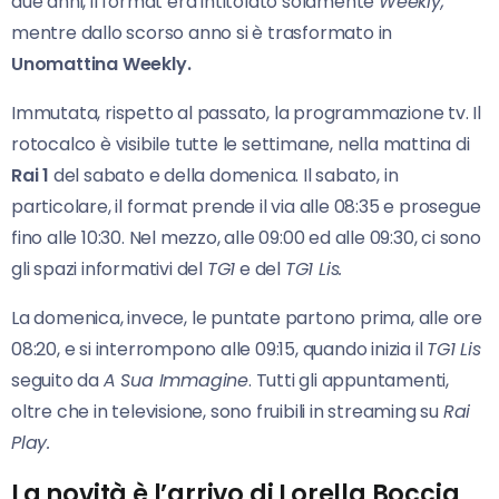
due anni, il format era intitolato solamente
Weekly,
mentre dallo scorso anno si è trasformato in
Unomattina Weekly.
Immutata, rispetto al passato, la programmazione tv. Il
rotocalco è visibile tutte le settimane, nella mattina di
Rai 1
del sabato e della domenica. Il sabato, in
particolare, il format prende il via alle 08:35 e prosegue
fino alle 10:30. Nel mezzo, alle 09:00 ed alle 09:30, ci sono
gli spazi informativi del
TG1
e del
TG1 Lis.
La domenica, invece, le puntate partono prima, alle ore
08:20, e si interrompono alle 09:15, quando inizia il
TG1 Lis
seguito da
A Sua Immagine
. Tutti gli appuntamenti,
oltre che in televisione, sono fruibili in streaming su
Rai
Play.
La novità è l’arrivo di Lorella Boccia