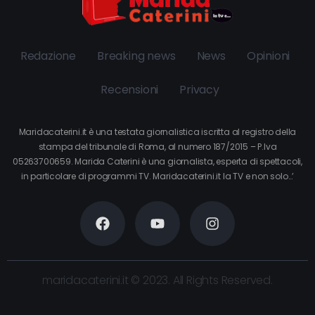
Redazione
Breaking news
News
Opinioni
Recensioni
Privacy
Maridacaterini.it è una testata giornalistica iscritta al registro della
stampa del tribunale di Roma, al numero 187/2015 – P.Iva
05263700659. Marida Caterini è una giornalista, esperta di spettacoli,
in particolare di programmi TV. Maridacaterini.it la TV e non solo…’
maridacaterini.it © 2023. All Rights Reserved.