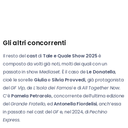
Gli altri concorrenti
Il resto del
cast
di
Tale e Quale Show 2025
è
composto da volti già noti, molti dei quali con un
passato in show
Mediaset.
È il caso de
Le Donatella
,
cioè le sorelle
Giulia
e
Silvia Provvedi,
già protagonista
del
GF Vip,
de
L’Isola dei Famosi
e di
All
Together Now.
C’è
Pamela Petrarolo,
concorrente dell’ultima edizione
del
Grande Fratello,
ed
Antonella Fiordelisi
, anch’essa
in passato nel cast del
GF
e, nel 2024, di
Pechino
Express.