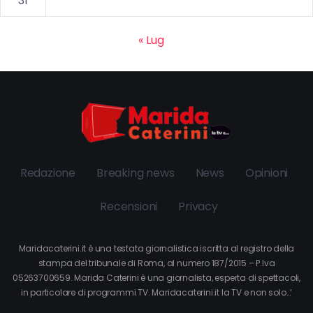
31
« Lug
Redazione
Breaking news
News
Opinioni
Recensioni
Privacy
Maridacaterini.it è una testata giornalistica iscritta al registro della
stampa del tribunale di Roma, al numero 187/2015 – P.Iva
05263700659. Marida Caterini è una giornalista, esperta di spettacoli,
in particolare di programmi TV. Maridacaterini.it la TV e non solo…’