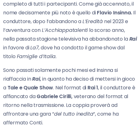
completo di tutti i partecipanti. Come già accennato, il
nome decisamente più noto è quello di
Flavio Insinna.
Il
conduttore, dopo l’abbandono a
L’Eredità
nel 2023 e
l’avventura con
L’Acchiappatalenti
lo scorso anno,
nella passata stagione televisiva ha abbandonato la
Rai
in favore di
La7,
dove ha condotto il game show dal
titolo
Famiglie d’Italia.
Sono passati solamente pochi mesi ed Insinna si
riaffaccia in
Rai,
in quanto ha deciso di mettersi in gioco
a
Tale e Quale Show
. Nel format di
Rai 1
, il conduttore è
affiancato da
Gabriele Cirilli,
veterano del format al
ritorno nella trasmissione. La coppia proverà ad
affrontare una gara “
del tutto inedita
“, come ha
affermato Conti.