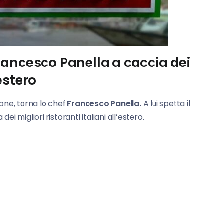
 Francesco Panella a caccia dei
’estero
one, torna lo chef
Francesco Panella.
A lui spetta il
ei migliori ristoranti italiani all’estero.