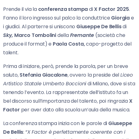
Prende il via la
conferenza stampa
di
X Factor 2025
.
Fanno il loro ingresso sul palco la conduttrice
Giorgia
e
i giudici. Al parterre si uniscono
Giuseppe De Bellis
di
Sky,
Marco Tombolini
della
Fremante
(società che
produce il format) e
Paola Costa,
capo-progetto del
talent.
Prima di iniziare, però, prende la parola, per un breve
saluto,
Stefania Giacalone
, ovvero la preside del
Liceo
Artistico Statale Umberto Boccioni
di Milano, dove si sta
tenendo l’evento. La rappresentate dell’istituto fa un
bel discorso sull’importanza del talento, poi ringrazia
X
Factor
per aver dato alla scuola un’aula della musica.
La conferenza stampa inizia con le parole di
Giuseppe
De Bellis
: “
X Factor è perfettamente coerente con i