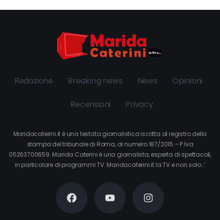
Redazione
Breaking news
News
Opinioni
Recensioni
Privacy
Maridacaterini.it è una testata giornalistica iscritta al registro della
stampa del tribunale di Roma, al numero 187/2015 – P.Iva
05263700659. Marida Caterini è una giornalista, esperta di spettacoli,
in particolare di programmi TV. Maridacaterini.it la TV e non solo…’