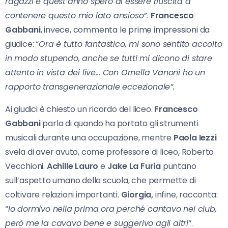
ragazzi e quest’anno spero di essere riuscita a
contenere questo mio lato ansioso”.
Francesco
Gabbani
, invece, commenta le prime impressioni da
giudice: “
Ora è tutto fantastico, mi sono sentito accolto
in modo stupendo, anche se tutti mi dicono di stare
attento in vista dei live… Con Ornella Vanoni ho un
rapporto transgenerazionale eccezionale”.
Ai giudici è chiesto un ricordo del liceo.
Francesco
Gabbani
parla di quando ha portato gli strumenti
musicali durante una occupazione, mentre
Paola Iezzi
svela di aver avuto, come professore di liceo, Roberto
Vecchioni.
Achille Lauro
e
Jake La Furia
puntano
sull’aspetto umano della scuola, che permette di
coltivare relazioni importanti.
Giorgia,
infine, racconta:
“
Io dormivo nella prima ora perché cantavo nei club,
però me la cavavo bene e suggerivo agli altri
“.