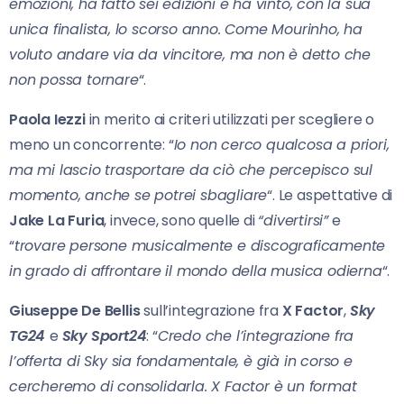
emozioni, ha fatto sei edizioni e ha vinto, con la sua
unica finalista, lo scorso anno. Come Mourinho, ha
voluto andare via da vincitore, ma non è detto che
non possa tornare
“.
Paola Iezzi
in merito ai criteri utilizzati per scegliere o
meno un concorrente: “
Io non cerco qualcosa a priori,
ma mi lascio trasportare da ciò che percepisco sul
momento, anche se potrei sbagliare
“. Le aspettative di
Jake La Furia
, invece, sono quelle di
“divertirsi”
e
“
trovare persone musicalmente e discograficamente
in grado di affrontare il mondo della musica odierna
“.
Giuseppe De Bellis
sull’integrazione fra
X Factor
,
Sky
TG24
e
Sky Sport24
: “
Credo che l’integrazione fra
l’offerta di Sky sia fondamentale, è già in corso e
cercheremo di consolidarla. X Factor è un format