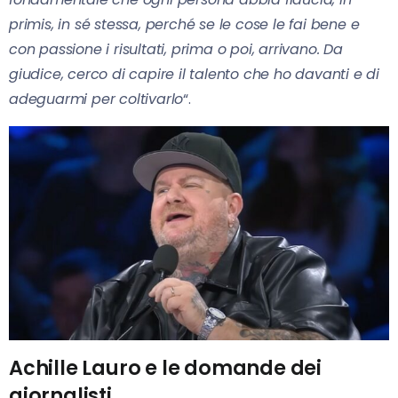
primis, in sé stessa, perché se le cose le fai bene e
con passione i risultati, prima o poi, arrivano. Da
giudice, cerco di capire il talento che ho davanti e di
adeguarmi per coltivarlo
“.
Achille Lauro e le domande dei
giornalisti