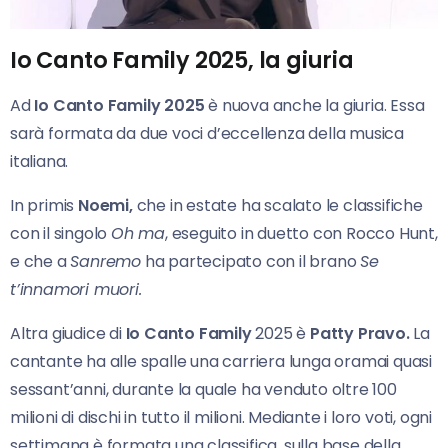
Io Canto Family 2025, la giuria
Ad
Io Canto Family 2025
è nuova anche la giuria. Essa
sarà formata da due voci d’eccellenza della musica
italiana.
In primis
Noemi,
che in estate ha scalato le classifiche
con il singolo
Oh ma
, eseguito in duetto con Rocco Hunt,
e che a
Sanremo
ha partecipato con il brano
Se
t’innamori muori.
Altra giudice di
Io Canto Family
2025 è
Patty Pravo.
La
cantante ha alle spalle una carriera lunga oramai quasi
sessant’anni, durante la quale ha venduto oltre 100
milioni di dischi in tutto il milioni. Mediante i loro voti, ogni
settimana è formata una classifica, sulla base della