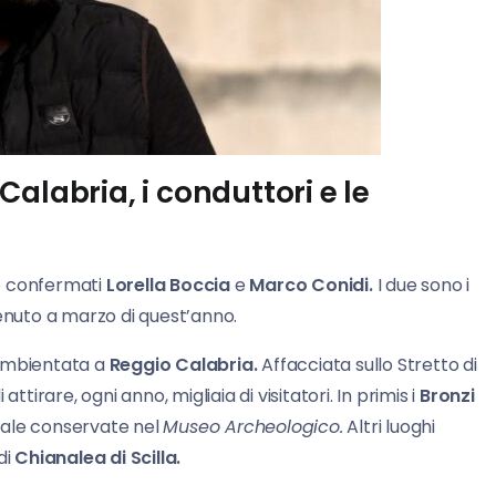
alabria, i conduttori e le
o confermati
Lorella Boccia
e
Marco Conidi.
I due sono i
venuto a marzo di quest’anno.
 ambientata a
Reggio Calabria.
Affacciata sullo Stretto di
ttirare, ogni anno, migliaia di visitatori. In primis i
Bronzi
ale conservate nel
Museo Archeologico.
Altri luoghi
 di
Chianalea di Scilla.