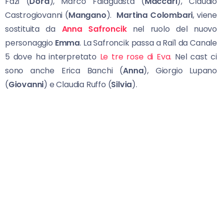
Fazi (
Dora
), Marco Falaguasta (
Maccari
), Claudio
Castrogiovanni (
Mangano
).
Martina Colombari
, viene
sostituita da
Anna Safroncik
nel ruolo del nuovo
personaggio
Emma
. La Safroncik passa a Rai1 da Canale
5 dove ha interpretato
Le tre rose di Eva.
Nel cast ci
sono anche Erica Banchi (
Anna
), Giorgio Lupano
(
Giovanni
) e Claudia Ruffo (
Silvia
).