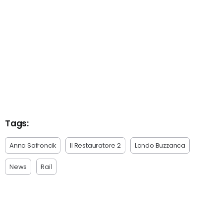
Tags:
Anna Safroncik
Il Restauratore 2
Lando Buzzanca
News
Rai1