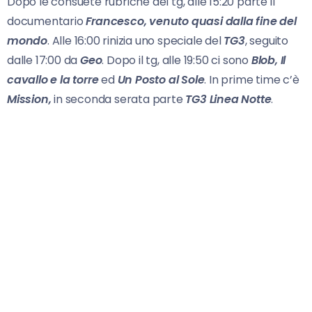
Dopo le consuete rubriche del tg, alle 15:20 parte il
documentario
Francesco, venuto quasi dalla fine del
mondo
. Alle 16:00 rinizia uno speciale del
TG3
, seguito
dalle 17:00 da
Geo
. Dopo il tg, alle 19:50 ci sono
Blob,
Il
cavallo e la torre
ed
Un Posto al Sole
. In prime time c’è
Mission,
in seconda serata parte
TG3 Linea Notte
.