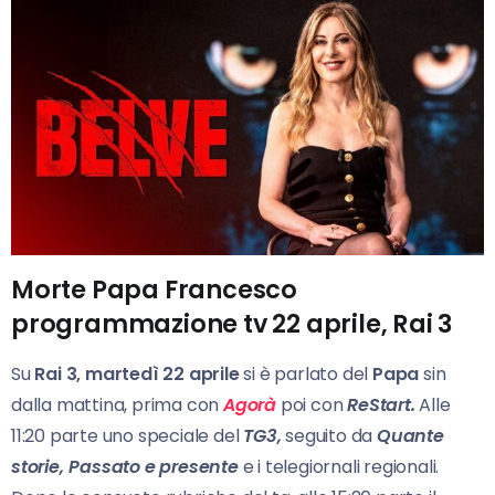
Morte Papa Francesco
programmazione tv 22 aprile, Rai 3
Su
Rai 3, martedì 22 aprile
si è parlato del
Papa
sin
dalla mattina, prima con
Agorà
poi con
ReStart.
Alle
11:20 parte uno speciale del
TG3,
seguito da
Quante
storie,
Passato e presente
e i telegiornali regionali.