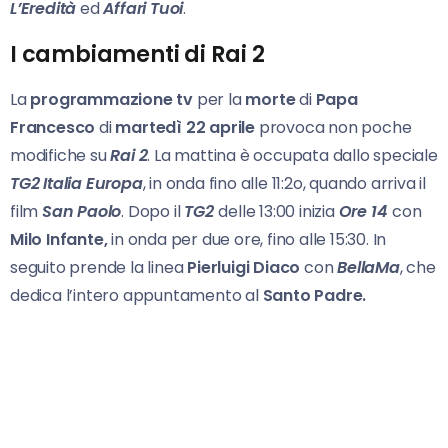
L’Eredità
ed
Affari Tuoi
.
I cambiamenti di Rai 2
La
programmazione tv
per la
morte
di
Papa
Francesco
di
martedì 22 aprile
provoca non poche
modifiche su
Rai 2
. La mattina è occupata dallo speciale
TG2 Italia Europa
, in onda fino alle 11:2o, quando arriva il
film
San Paolo
. Dopo il
TG2
delle 13:00 inizia
Ore 14
con
Milo Infante,
in onda per due ore, fino alle 15:30. In
seguito prende la linea
Pierluigi Diaco
con
BellaMa
, che
dedica l’intero appuntamento al
Santo
Padre.