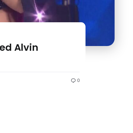
 ed Alvin
0