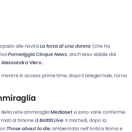
spazio alle novità
La forza di una donna
(che ha
riva
Pomeriggio Cinque News
, anch’esso visibile dal
a
Alessandra Viero.
,
mentre in access prime time, dopo il telegiornale, torna
mmiraglia
della rete ammiraglia
Mediaset
vi sono varie conferme.
mati al timone di
Battiti Live.
Il martedì, dopo la
tion
Those about to die
, ambientata nell’Antica Roma e